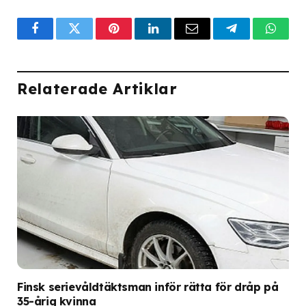
Facebook
Twitter
Pinterest
LinkedIn
Email
Telegram
What
Relaterade Artiklar
Finsk serievåldtäktsman inför rätta för dråp på
35-årig kvinna