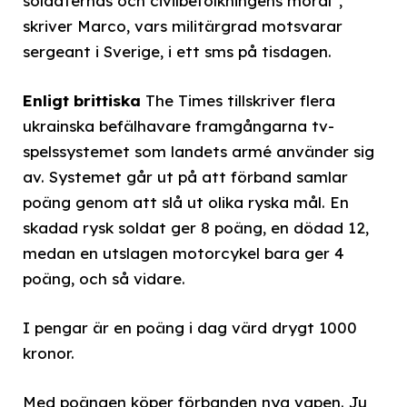
soldaternas och civilbefolkningens moral”,
skriver Marco, vars militärgrad motsvarar
sergeant i Sverige, i ett sms på tisdagen.
Enligt brittiska
The Times tillskriver flera
ukrainska befälhavare framgångarna tv-
spelssystemet som landets armé använder sig
av. Systemet går ut på att förband samlar
poäng genom att slå ut olika ryska mål. En
skadad rysk soldat ger 8 poäng, en dödad 12,
medan en utslagen motorcykel bara ger 4
poäng, och så vidare.
I pengar är en poäng i dag värd drygt 1000
kronor.
Med poängen köper förbanden nya vapen. Ju