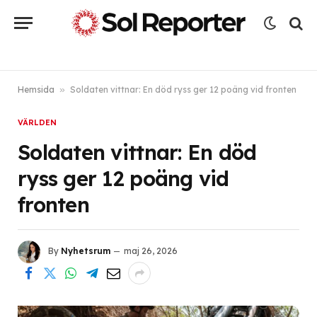
Hemsida
»
Soldaten vittnar: En död ryss ger 12 poäng vid fronten
VÄRLDEN
Soldaten vittnar: En död
ryss ger 12 poäng vid
fronten
By
Nyhetsrum
maj 26, 2026