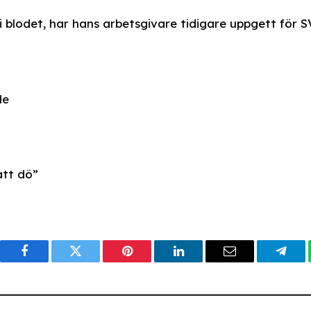
i blodet, har hans arbetsgivare tidigare uppgett för S
de
att dö”
Facebook
Twitter
Pinterest
LinkedIn
Email
Tele