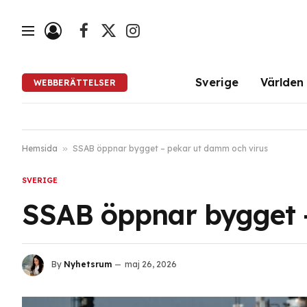
Facebook
X
Instagram
(Twitter)
Sverige
Världen
WEBBERÄTTELSER
Hemsida
»
SSAB öppnar bygget – pekar ut damm och virus
SVERIGE
SSAB öppnar bygget 
By
Nyhetsrum
maj 26, 2026