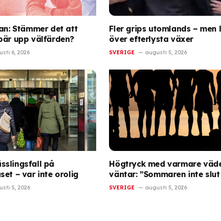
gan: Stämmer det att
Fler grips utomlands – men l
bär upp välfärden?
över efterlysta växer
sti 6, 2026
SVERIGE
augusti 5, 2026
slingsfall på
Högtryck med varmare väd
et – var inte orolig
väntar: ”Sommaren inte slut
sti 5, 2026
SVERIGE
augusti 5, 2026