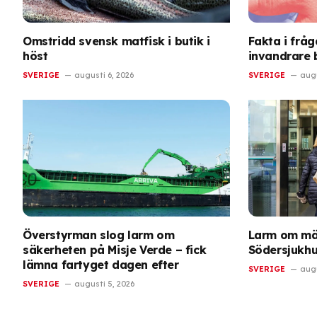
Omstridd svensk matfisk i butik i
Fakta i frå
höst
invandrare 
SVERIGE
augusti 6, 2026
SVERIGE
augu
Överstyrman slog larm om
Larm om mäs
säkerheten på Misje Verde – fick
Södersjukhus
lämna fartyget dagen efter
SVERIGE
augu
SVERIGE
augusti 5, 2026