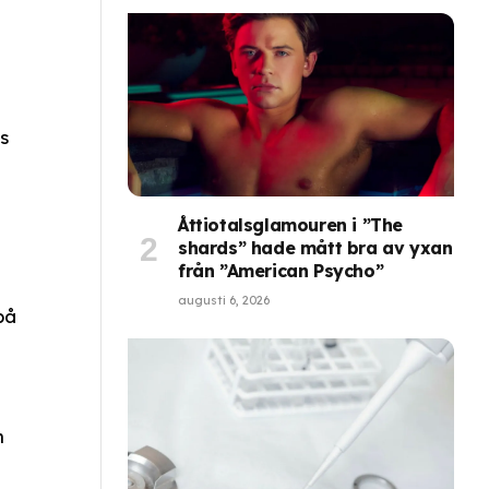
s
Åttiotalsglamouren i ”The
shards” hade mått bra av yxan
från ”American Psycho”
augusti 6, 2026
på
n