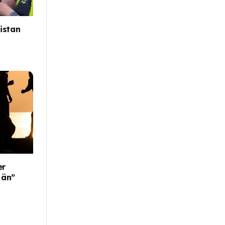
istan
er
 än”