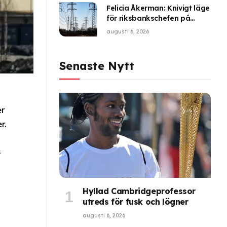
Felicia Åkerman: Knivigt läge
för riksbankschefen på
nästa räntemöte
augusti 6, 2026
Senaste Nytt
er
r.
s
Hyllad Cambridgeprofessor
utreds för fusk och lögner
augusti 6, 2026