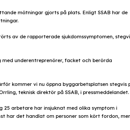
tande mätningar gjorts på plats. Enligt SSAB har de
ningar.
örts av de rapporterade sjukdomssymptomen, stegvi
og med underentreprenörer, facket och berörda
 därför kommer vi nu öppna byggarbetsplatsen stegvis 
 Orrling, teknisk direktör på SSAB, i pressmeddelandet.
g 25 arbetare har insjuknat med olika symptom i
t har det handlat om personer som kört fordon, me