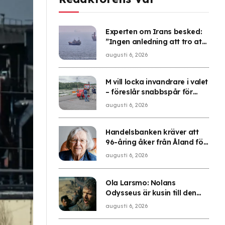
Experten om Irans besked:
”Ingen anledning att tro att
problemet är löst”
augusti 6, 2026
M vill locka invandrare i valet
– föreslår snabbspår för
medborgarskap
augusti 6, 2026
Handelsbanken kräver att
96-åring åker från Åland för
bank-id
augusti 6, 2026
Ola Larsmo: Nolans
Odysseus är kusin till den
plågade Oppenheimer
augusti 6, 2026