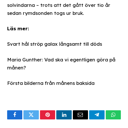
solvindarna – trots att det gått över tio år
sedan rymdsonden togs ur bruk.
Läs mer:
Svart hål ströp galax långsamt till döds
Maria Gunther: Vad ska vi egentligen göra på
månen?
Första bilderna från månens baksida
Facebook
Twitter
Pinterest
LinkedIn
Email
Telegram
What