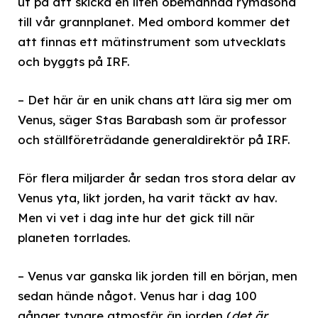
ut på att skicka en liten obemannad rymdsond
till vår grannplanet. Med ombord kommer det
att finnas ett mätinstrument som utvecklats
och byggts på IRF.
– Det här är en unik chans att lära sig mer om
Venus, säger Stas Barabash som är professor
och ställföreträdande generaldirektör på IRF.
För flera miljarder år sedan tros stora delar av
Venus yta, likt jorden, ha varit täckt av hav.
Men vi vet i dag inte hur det gick till när
planeten torrlades.
– Venus var ganska lik jorden till en början, men
sedan hände något. Venus har i dag 100
gånger tyngre atmosfär än jorden (
det är