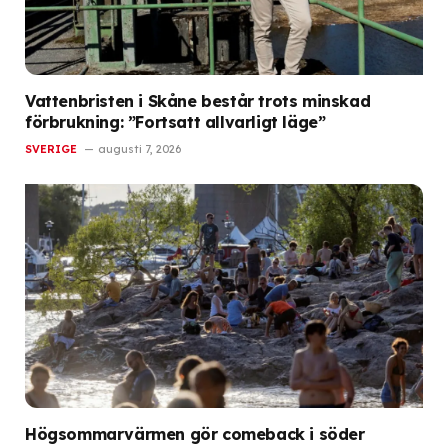
Vattenbristen i Skåne består trots minskad
förbrukning: ”Fortsatt allvarligt läge”
SVERIGE
augusti 7, 2026
Högsommarvärmen gör comeback i söder