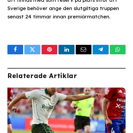
Sverige behöver ange den slutgiltiga truppen
senast 24 timmar innan premiärmatchen.
Facebook
Twitter
Pinterest
LinkedIn
Email
Telegram
What
Relaterade Artiklar