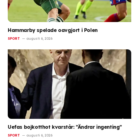
Hammarby spelade oavgjort i Polen
SPORT
augusti 6, 2026
Uefas bojkotthot kvarstår: ”Ändrar ingenting”
SPORT
augusti 6, 2026