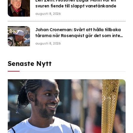
svuren fiende till slappt vanetänkande
augusti 8, 2026
Johan Croneman: Svårt att hålla tillbaka
tårarna när Rosenqvist gör det som inte
ska gå att göra
augusti 8, 2026
Senaste Nytt