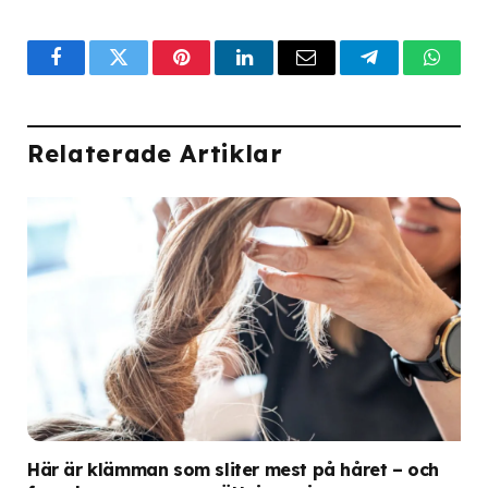
Facebook
Twitter
Pinterest
LinkedIn
Email
Telegram
What
Relaterade Artiklar
Här är klämman som sliter mest på håret – och