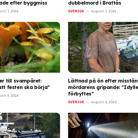
de efter byggmiss
dubbelmord i Brattås
sti 7, 2026
SVERIGE
augusti 7, 2026
er till svampåret:
Lättnad på ön efter misstän
tt festen ska börja”
mördarens gripande: ”Idyll
förbyttes”
sti 6, 2026
SVERIGE
augusti 6, 2026