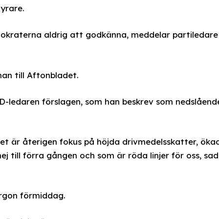
yrare.
raterna aldrig att godkänna, meddelar partiledare
an till Aftonbladet.
SD-ledaren förslagen, som han beskrev som nedslåend
Det är återigen fokus på höjda drivmedelsskatter, öka
j till förra gången och som är röda linjer för oss, sa
orgon förmiddag.