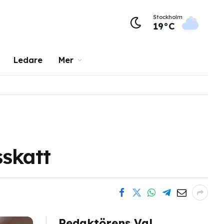
Stockholm
19°C
Ledare
Mer
sskatt
Redaktörens Val