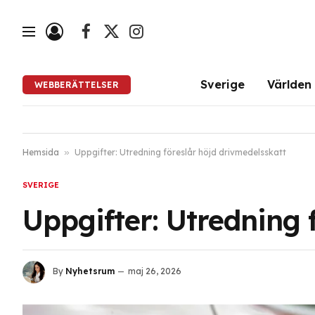
Facebook
X
Instagram
(Twitter)
Sverige
Världen
WEBBERÄTTELSER
Hemsida
»
Uppgifter: Utredning föreslår höjd drivmedelsskatt
SVERIGE
Uppgifter: Utredning 
By
Nyhetsrum
maj 26, 2026