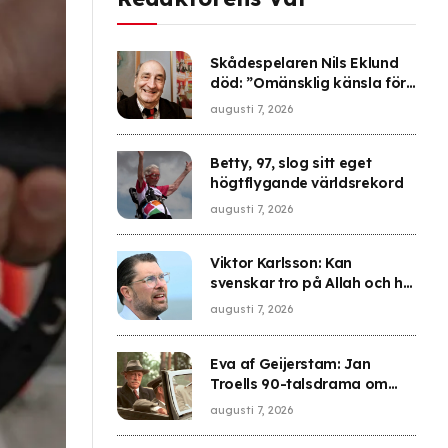
Skådespelaren Nils Eklund
död: ”Omänsklig känsla för
komisk tajming”
augusti 7, 2026
Betty, 97, slog sitt eget
högtflygande världsrekord
augusti 7, 2026
Viktor Karlsson: Kan
svenskar tro på Allah och ha
fel dna?
augusti 7, 2026
Eva af Geijerstam: Jan
Troells 90-talsdrama om
Knut Hamsun är dödligt
augusti 7, 2026
aktuellt