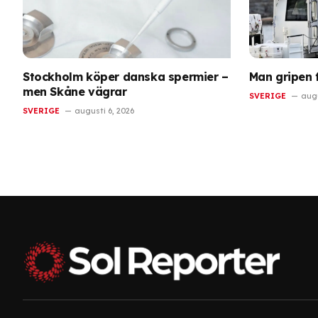
Stockholm köper danska spermier –
Man gripen 
men Skåne vägrar
SVERIGE
augu
SVERIGE
augusti 6, 2026