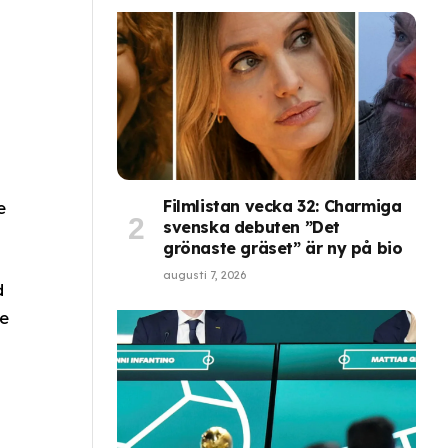
Filmlistan vecka 32: Charmiga
e
svenska debuten ”Det
grönaste gräset” är ny på bio
augusti 7, 2026
d
de