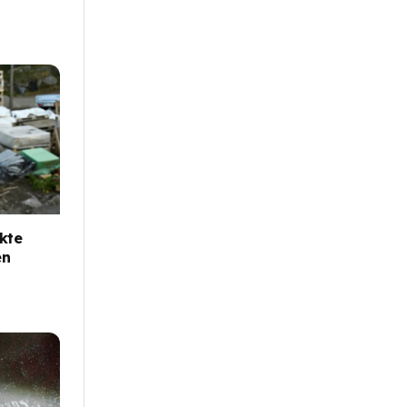
kte
en