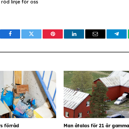
röd linje för oss
Facebook
Twitter
Pinterest
LinkedIn
Email
Tele
s förråd
Man åtalas för 21 år gamma