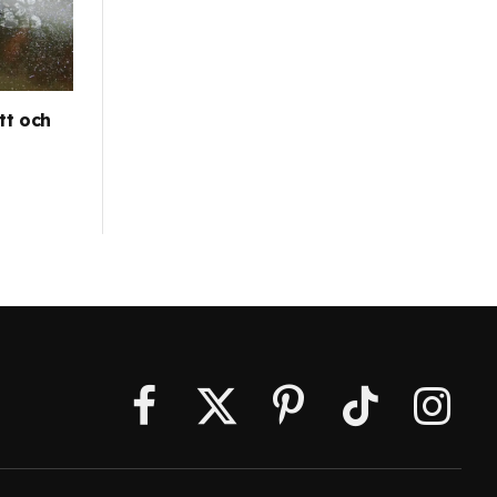
tt och
Facebook
X
Pinterest
TikTok
Instagr
(Twitter)