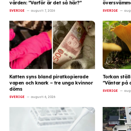
vården: ”Varför är det så här?”
översvämma
SVERIGE
augusti 7, 2026
SVERIGE
augu
Katten syns bland piratkopierade
Torkan ställ
vapen och knark – tre unga kvinnor
”Väntar på a
döms
SVERIGE
augu
SVERIGE
augusti 6, 2026