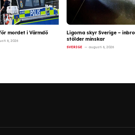
för mordet i Värmdö
Ligorna skyr Sverige – inbro
stölder minskar
sti 6, 2026
SVERIGE
augusti 6, 2026