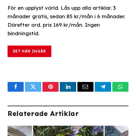
För en upplyst värld. Lås upp alla artiklar. 3
månader gratis, sedan 85 kr/mån i 6 månader.
Därefter ord. pris 169 kr/mån. Ingen
bindningstid.
DET HÄR INGÅR
Facebook
Twitter
Pinterest
LinkedIn
Email
Telegram
What
Relaterade Artiklar