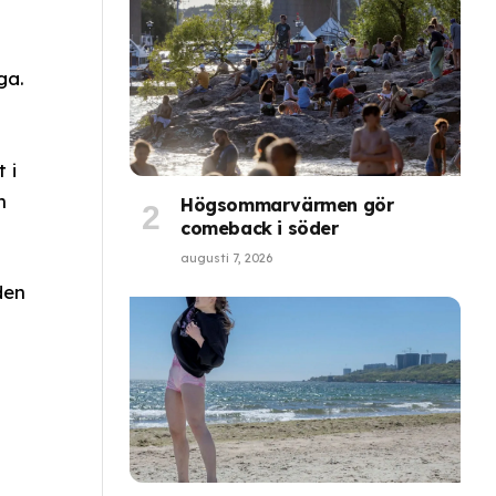
ga.
 i
n
Högsommarvärmen gör
comeback i söder
augusti 7, 2026
den