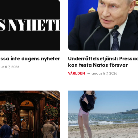
issa inte dagens nyheter
Underrättelsetjänst: Pressad
kan testa Natos försvar
usti 7, 2026
VÄRLDEN
augusti 7, 2026