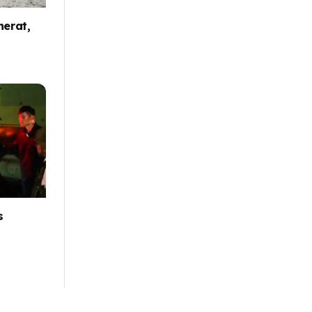
nerat,
s