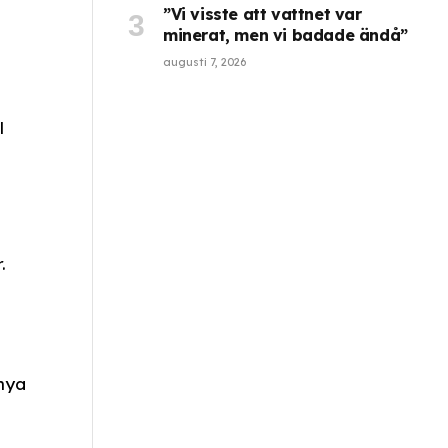
”Vi visste att vattnet var
minerat, men vi badade ändå”
augusti 7, 2026
l
.
 nya