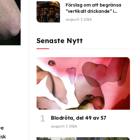
Förslag om att begränsa
”vertikalt drickande” i
London
augusti 7, 2026
Senaste Nytt
Blodröta, del 49 av 57
augusti 7, 2026
De
isk