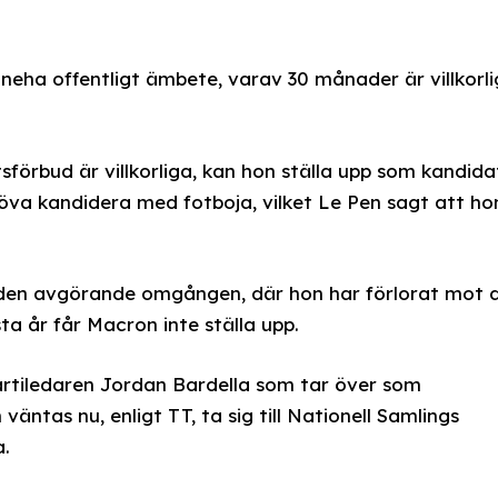
eha offentligt ämbete, varav 30 månader är villkorli
örbud är villkorliga, kan hon ställa upp som kandidat
ehöva kandidera med fotboja, vilket Le Pen sagt att ho
ll den avgörande omgången, där hon har förlorat mot 
 år får Macron inte ställa upp.
 partiledaren Jordan Bardella som tar över som
äntas nu, enligt TT, ta sig till Nationell Samlings
a.