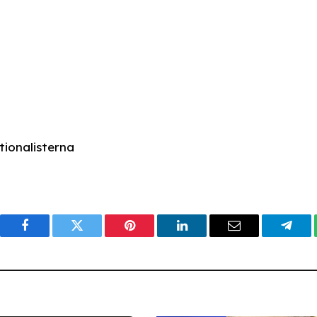
tionalisterna
Facebook
Twitter
Pinterest
LinkedIn
Email
Tele