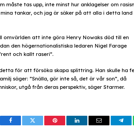
som måste tas upp, inte minst hur anklagelser om rasis
mina tankar, och jag är säker på att alla i detta land
ll omvärlden att inte göra Henry Nowaks död till en
 sedan den högernationalistiska ledaren Nigel Farage
ent och kallt raseri”.
detta för att försöka skapa splittring. Han skulle ha fe
ilj säger: ”Snälla, gör inte så, det är vår son”, då
niskor, utgå från deras perspektiv, säger Starmer.
Facebook
Twitter
Pinterest
LinkedIn
Email
Tele