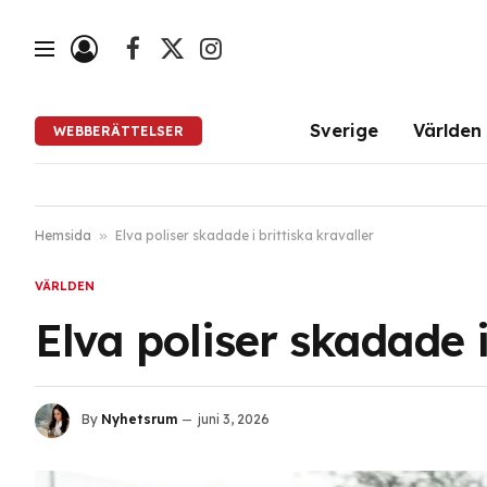
Facebook
X
Instagram
(Twitter)
Sverige
Världen
WEBBERÄTTELSER
Hemsida
»
Elva poliser skadade i brittiska kravaller
VÄRLDEN
Elva poliser skadade i
By
Nyhetsrum
juni 3, 2026