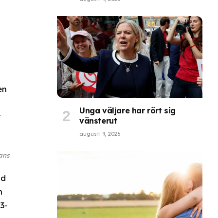
en
Unga väljare har rört sig
t
vänsterut
augusti 9, 2026
ans
nd
n
3-