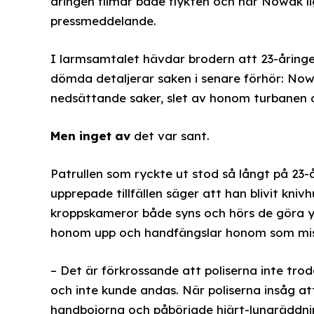
åringen filmar både flykten och när Nowak li
pressmeddelande.
I larmsamtalet hävdar brodern att 23-åringen
dömda detaljerar saken i senare förhör: Now
nedsättande saker, slet av honom turbanen 
Men inget av
det var sant.
Patrullen som ryckte ut stod så långt på 23
upprepade tillfällen säger att han blivit kniv
kroppskameror både syns och hörs de göra ytt
honom upp och handfängslar honom som mis
– Det är förkrossande att poliserna inte tro
och inte kunde andas. När poliserna insåg a
handbojorna och påbörjade hjärt-lungräddnin