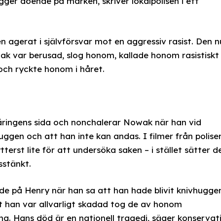
gger döende på marken, skriver lokalpolisen i ett
 agerat i självförsvar mot en aggressiv rasist. Den n
ak var berusad, slog honom, kallade honom rasistiskt
och ryckte honom i håret.
-åringens sida och nonchalerar Nowak när han vid
huggen och att han inte kan andas. I filmer från polise
erst lite för att undersöka saken – i stället sätter d
stänkt.
dde på Henry när han sa att han hade blivit knivhugge
tt han var allvarligt skadad tog de av honom
g. Hans död är en nationell tragedi, säger konservat