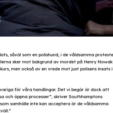
adats, såväl som en polishund, i de våldsamma protest
llerna sker mot bakgrund av mordet på Henry Nowak
iskurs, men också av en vrede mot just polisens insats i
svariga för våra handlingar. Det vi begär är dock att
sa och öppna processer”, skriver Southhamptons
 vi som samhälle inte kan acceptera är de våldsamma
väll.”