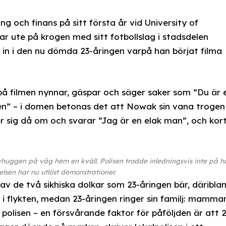
ng och finans på sitt första år vid University of
 ute på krogen med sitt fotbollslag i stadsdelen
 in i den nu dömda 23-åringen varpå han börjat filma
å filmen nynnar, gäspar och säger saker som ”Du är 
m igen” – i domen betonas det att Nowak sin vana trogen
er sig då om och svarar ”Jag är en elak man”, och kor
vhuggen på väg hem en kväll. Polisen trodde inledningsvis inte på h
lsen har nu utlöst demonstrationer.
v de två sikhiska dolkar som 23-åringen bär, däribla
 i flykten, medan 23-åringen ringer sin familj: mamma
olisen – en försvårande faktor för påföljden är att 2