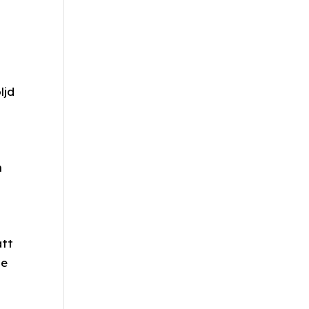
ljd
n
att
de