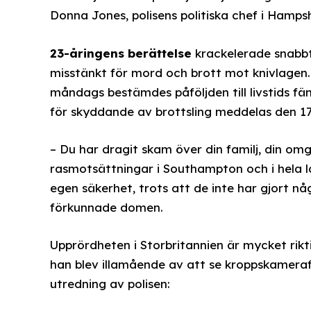
Donna Jones, polisens politiska chef i Hampsh
23-åringens berättelse
krackelerade snabb
misstänkt för mord och brott mot knivlagen
måndags bestämdes påföljden till livstids f
för skyddande av brottsling meddelas den 17 
– Du har dragit skam över din familj, din omg
rasmotsättningar i Southampton och i hela lan
egen säkerhet, trots att de inte har gjort nå
förkunnade domen.
Upprördheten i Storbritannien är mycket rik
han blev illamående av att se kroppskamer
utredning av polisen: