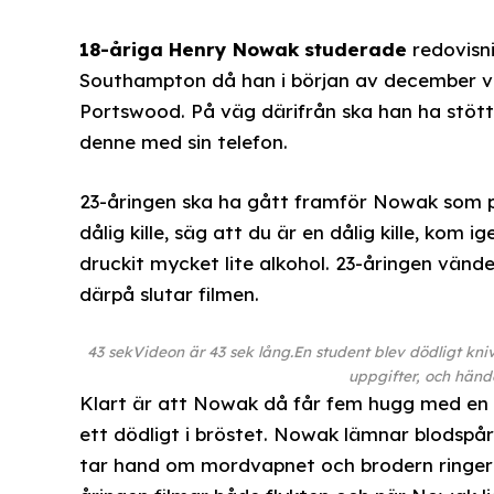
18-åriga Henry Nowak studerade
redovisni
Southampton då han i början av december var
Portswood. På väg därifrån ska han ha stött
denne med sin telefon.
23-åringen ska ha gått framför Nowak som p
dålig kille, säg att du är en dålig kille, ko
druckit mycket lite alkohol. 23-åringen vänd
därpå slutar filmen.
43 sek
Videon är 43 sek lång.
En student blev dödligt kni
uppgifter, och hände
Klart är att Nowak då får fem hugg med en a
ett dödligt i bröstet. Nowak lämnar blodspår
tar hand om mordvapnet och brodern ringer p