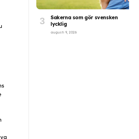
Sakerna som gör svensken
lycklig
u
augusti 9, 2026
ns
e
n
iva