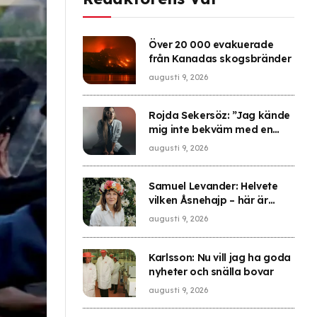
Över 20 000 evakuerade
från Kanadas skogsbränder
augusti 9, 2026
Rojda Sekersöz: ”Jag kände
mig inte bekväm med en
pistol hemma”
augusti 9, 2026
Samuel Levander: Helvete
vilken Åsnehajp – här är
årets bästa Sommarprat
augusti 9, 2026
Karlsson: Nu vill jag ha goda
nyheter och snälla bovar
augusti 9, 2026