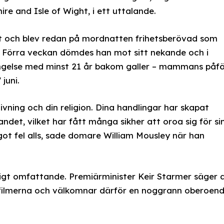
ire and Isle of Wight, i ett uttalande.
t och blev redan på mordnatten frihetsberövad som
. Förra veckan dömdes han mot sitt nekande och i
ängelse med minst 21 år bakom galler – mammans påfö
juni.
ivning och din religion. Dina handlingar har skapat
det, vilket har fått många sikher att oroa sig för si
got fel alls, sade domare William Mousley när han
tigt omfattande. Premiärminister Keir Starmer säger 
afilmerna och välkomnar därför en noggrann oberoen