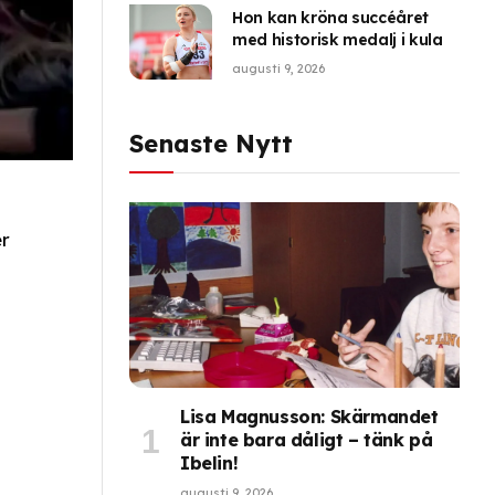
Hon kan kröna succéåret
med historisk medalj i kula
augusti 9, 2026
Senaste Nytt
er
Lisa Magnusson: Skärmandet
är inte bara dåligt – tänk på
Ibelin!
augusti 9, 2026