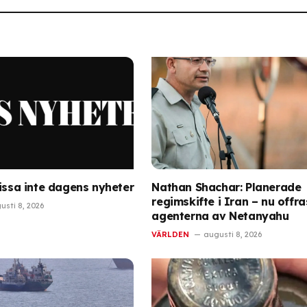
Missa inte dagens nyheter
Nathan Shachar: Planerade
regimskifte i Iran – nu offra
usti 8, 2026
agenterna av Netanyahu
VÄRLDEN
augusti 8, 2026