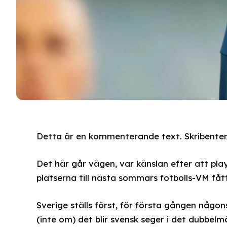
Detta är en kommenterande text. Skribenten 
Det här går vägen, var känslan efter att pla
platserna till nästa sommars fotbolls-VM fått
Sverige ställs först, för första gången någo
(inte om) det blir svensk seger i det dubbel