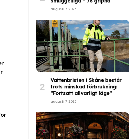
smuggelliga – 78 gripna
augusti 7, 2026
en
ar
Vattenbristen i Skåne består
trots minskad förbrukning:
”Fortsatt allvarligt läge”
augusti 7, 2026
för