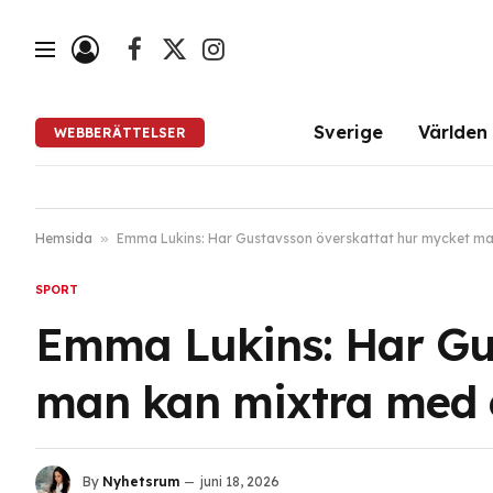
Facebook
X
Instagram
(Twitter)
Sverige
Världen
WEBBERÄTTELSER
Hemsida
»
Emma Lukins: Har Gustavsson överskattat hur mycket man
SPORT
Emma Lukins: Har Gu
man kan mixtra med e
By
Nyhetsrum
juni 18, 2026