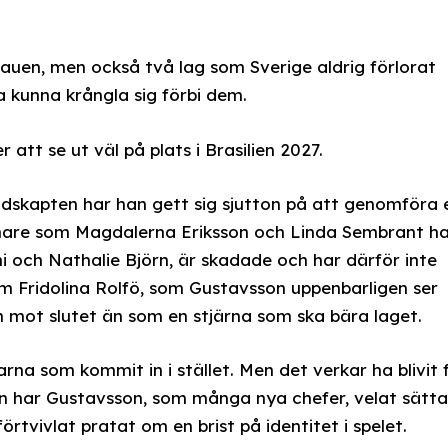
tauen, men också två lag som Sverige aldrig förlorat
a kunna krångla sig förbi dem.
att se ut väl på plats i Brasilien 2027.
skapten har han gett sig sjutton på att genomföra 
jänare som Magdalerna Eriksson och Linda Sembrant h
i och Nathalie Björn, är skadade och har därför inte
om Fridolina Rolfö, som Gustavsson uppenbarligen ser
n mot slutet än som en stjärna som ska bära laget.
rna som kommit in i stället. Men det verkar ha blivit 
n har Gustavsson, som många nya chefer, velat sätta
örtvivlat pratat om en brist på identitet i spelet.