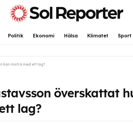
Politik
Ekonomi
Hälsa
Klimatet
Sport
 kan mixtra med ett lag?
stavsson överskattat h
tt lag?