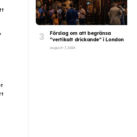
tt
Förslag om att begränsa
?
”vertikalt drickande” i London
augusti 7, 2026
et
tt