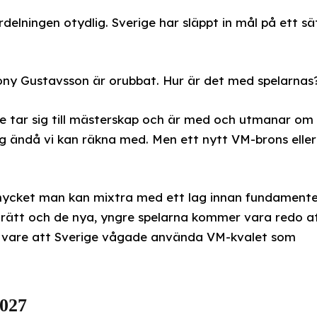
delningen otydlig. Sverige har släppt in mål på ett sä
ony Gustavsson är orubbat. Hur är det med spelarnas
rige tar sig till mästerskap och är med och utmanar om
 jag ändå vi kan räkna med. Men ett nytt VM-brons eller
ycket man kan mixtra med ett lag innan fundament
lt rätt och de nya, yngre spelarna kommer vara redo a
ck vare att Sverige vågade använda VM-kvalet som
2027