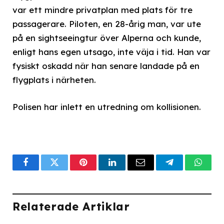
var ett mindre privatplan med plats för tre
passagerare. Piloten, en 28-årig man, var ute
på en sightseeingtur över Alperna och kunde,
enligt hans egen utsago, inte väja i tid. Han var
fysiskt oskadd när han senare landade på en
flygplats i närheten.
Polisen har inlett en utredning om kollisionen.
Facebook
Twitter
Pinterest
LinkedIn
Email
Telegram
What
Relaterade Artiklar