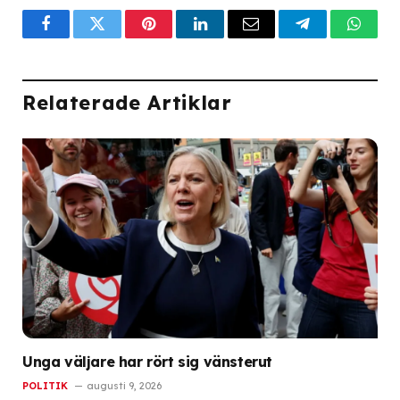
Facebook
Twitter
Pinterest
LinkedIn
Email
Telegram
What
Relaterade Artiklar
Unga väljare har rört sig vänsterut
POLITIK
augusti 9, 2026