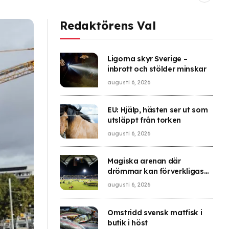
Redaktörens Val
Ligorna skyr Sverige –
inbrott och stölder minskar
augusti 6, 2026
EU: Hjälp, hästen ser ut som
utsläppt från torken
augusti 6, 2026
Magiska arenan där
drömmar kan förverkligas
eller krossas
augusti 6, 2026
Omstridd svensk matfisk i
butik i höst