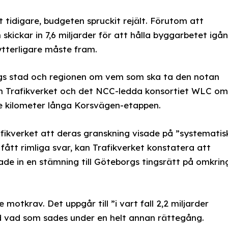
t tidigare, budgeten spruckit rejält. Förutom att
kickar in 7,6 miljarder för att hålla byggarbetet igå
ytterligare måste fram.
rgs stad och regionen om vem som ska ta den notan
an Trafikverket och det NCC-ledda konsortiet WLC om
re kilometer långa Korsvägen-etappen.
afikverket att deras granskning visade på ”systematis
 fått rimliga svar, kan Trafikverket konstatera att
kade in en stämning till Göteborgs tingsrätt på omkrin
e motkrav. Det uppgår till ”i vart fall 2,2 miljarder
id vad som sades under en helt annan rättegång.