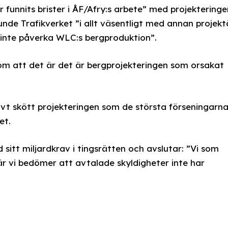
r funnits brister i ÅF/Afry:s arbete” med projekteringe
unde Trafikverket ”i allt väsentligt med annan projekt
t inte påverka WLC:s bergproduktion”.
om att det är det är bergprojekteringen som orsakat
älvt skött projekteringen som de största förseningarn
et.
d sitt miljardkrav i tingsrätten och avslutar: ”Vi som
när vi bedömer att avtalade skyldigheter inte har