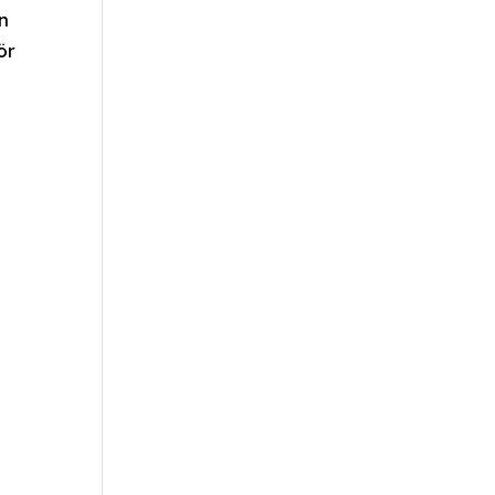
n
ör
a