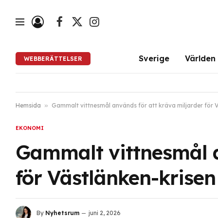
Facebook
X
Instagram
(Twitter)
Sverige
Världen
WEBBERÄTTELSER
Hemsida
»
Gammalt vittnesmål används för att kräva miljarder för 
EKONOMI
Gammalt vittnesmål a
för Västlänken-krisen
By
Nyhetsrum
juni 2, 2026