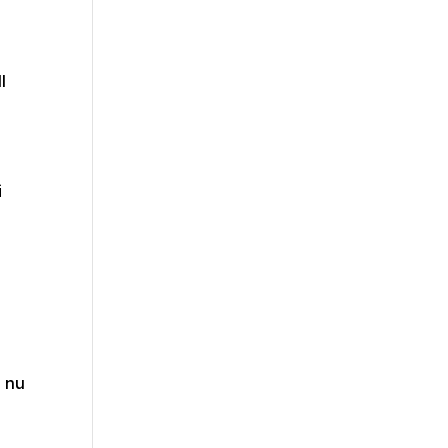
l
i
 nu