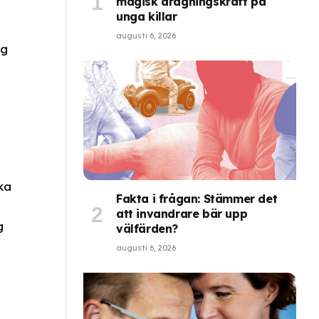
magisk dragningskraft på
unga killar
augusti 6, 2026
ng
ka
Fakta i frågan: Stämmer det
att invandrare bär upp
g
välfärden?
augusti 6, 2026