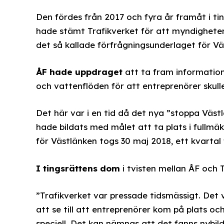
Den fördes från 2017 och fyra år framåt i ti
hade stämt Trafikverket för att myndigheten 
det så kallade förfrågningsunderlaget för Vä
ÅF hade uppdraget
att ta fram information 
och vattenflöden för att entreprenörer skulle
Det här var i en tid då det nya ”stoppa Väs
hade bildats med målet att ta plats i fullmä
för Västlänken togs 30 maj 2018, ett kvartal 
I tingsrättens dom
i tvisten mellan ÅF och 
”Trafikverket var pressade tidsmässigt. Det v
att se till att entreprenörer kom på plats oc
speciell. Det kan nämnas att det fanns nybil