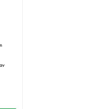
en
 av