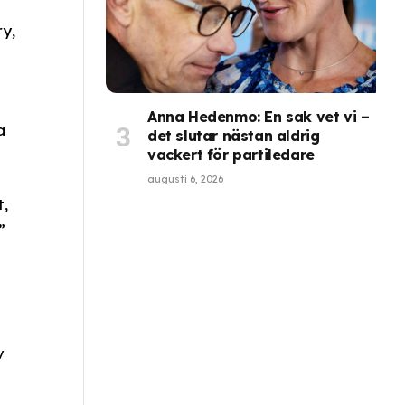
y,
Anna Hedenmo: En sak vet vi –
a
det slutar nästan aldrig
vackert för partiledare
augusti 6, 2026
t,
”
v