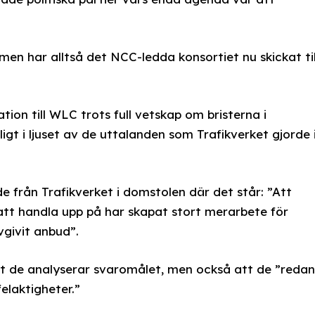
en har alltså det NCC-ledda konsortiet nu skickat til
ation till WLC trots full vetskap om bristerna i
ligt i ljuset av de uttalanden som Trafikverket gjorde 
 från Trafikverket i domstolen där det står: ”Att
l att handla upp på har skapat stort merarbete för
vgivit anbud”.
tt de analyserar svaromålet, men också att de ”redan
felaktigheter.”