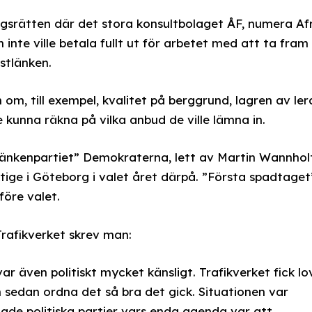
ngsrätten där det stora konsultbolaget ÅF, numera Afr
inte ville betala fullt ut för arbetet med att ta fram
stlänken.
om, till exempel, kvalitet på berggrund, lagren av ler
 kunna räkna på vilka anbud de ville lämna in.
tlänkenpartiet” Demokraterna, lett av Martin Wannhol
ktige i Göteborg i valet året därpå. ”Första spadtaget
före valet.
Trafikverket skrev man:
ar även politiskt mycket känsligt. Trafikverket fick lo
h sedan ordna det så bra det gick. Situationen var
dade politiska partier vars enda agenda var att