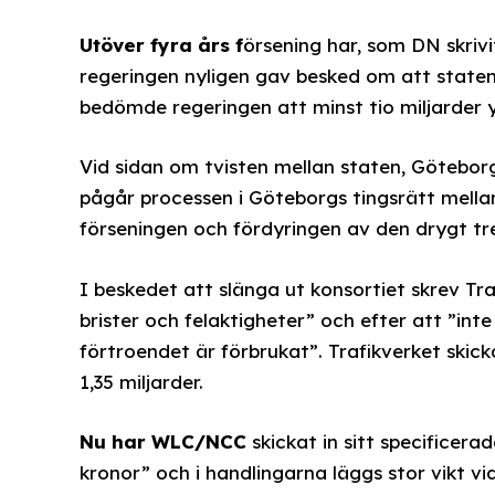
Utöver fyra års f
örsening har, som DN skrivi
regeringen nyligen gav besked om att staten s
bedömde regeringen att minst tio miljarder 
Vid sidan om tvisten mellan staten, Götebo
pågår processen i Göteborgs tingsrätt mell
förseningen och fördyringen av den drygt t
I beskedet att slänga ut konsortiet skrev Tr
brister och felaktigheter” och efter att ”inte
förtroendet är förbrukat”. Trafikverket skic
1,35 miljarder.
Nu har WLC/NCC
skickat in sitt specificerad
kronor” och i handlingarna läggs stor vikt v