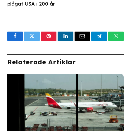
plågat USA i 200 år
Facebook
Twitter
Pinterest
LinkedIn
Email
Telegram
What
Relaterade Artiklar