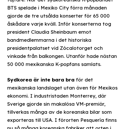
BTS spelade i Mexiko City förra månaden
gjorde de tre utsålda konserter för 65 000
åskådare varje kväll. Inför konserterna tog
president Claudia Sheinbaum emot
bandmedlemmarna i det historiska
presidentpalatset vid Zócalotorget och
vinkade från balkongen. Utanför hade nästan
50 000 mexikanska K-popfans samlats.
Sydkorea är inte bara bra
för det
mexikanska landslaget utan även för Mexikos
ekonomi. I industristaden Monterrey, där
Sverige gjorde sin makalösa VM-premiär,
tillverkas många av de koreanska bilar som
exporteras till USA. I förorten Pesquería finns
nu så många koreanska fabriker att orten i