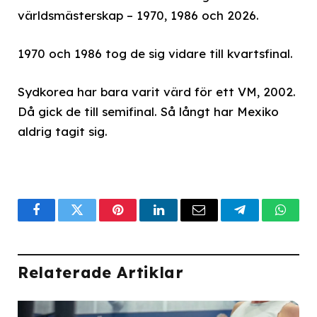
världsmästerskap – 1970, 1986 och 2026.
1970 och 1986 tog de sig vidare till kvartsfinal.
Sydkorea har bara varit värd för ett VM, 2002.
Då gick de till semifinal. Så långt har Mexiko
aldrig tagit sig.
Facebook
Twitter
Pinterest
LinkedIn
Email
Telegram
What
Relaterade Artiklar