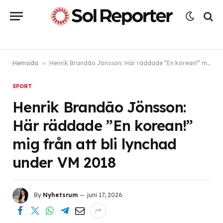
Hemsida
»
Henrik Brandāo Jönsson: Här räddade ”En korean!” mig från att bli lynchad under VM 2018
SPORT
Henrik Brandāo Jönsson:
Här räddade ”En korean!”
mig från att bli lynchad
under VM 2018
By
Nyhetsrum
juni 17, 2026