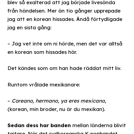
blev så exalterad att jag började livesända
från händelsen. Mer än tio gånger upprepade
jag att en korean hissades. Ändå förtydligade
jag en sista gång:
– Jag vet inte om ni hörde, men det var alltså
en korean som hissades här.
Det kändes som om han hade räddat mitt liv.
Runtom vrålade mexikanare:
–
Coreano, hermano, ya eres mexicano
,
(korean, min broder, nu är du mexikan).
Sedan dess har banden
mellan länderna blivit
tajtare. När det sydkoreanska K-popbandet