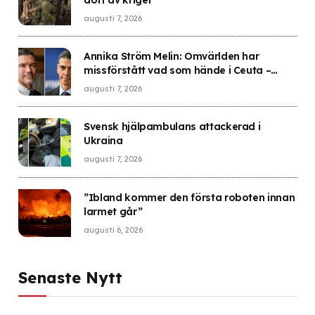
dött av kriget
augusti 7, 2026
Annika Ström Melin: Omvärlden har
missförstått vad som hände i Ceuta –
Sverige gick i fällan
augusti 7, 2026
Svensk hjälpambulans attackerad i
Ukraina
augusti 7, 2026
”Ibland kommer den första roboten innan
larmet går”
augusti 6, 2026
Senaste Nytt