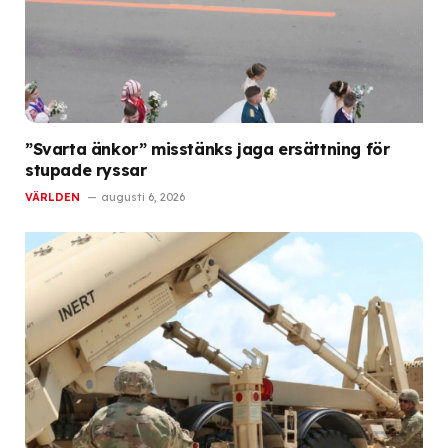
”Svarta änkor” misstänks jaga ersättning för
stupade ryssar
VÄRLDEN
augusti 6, 2026