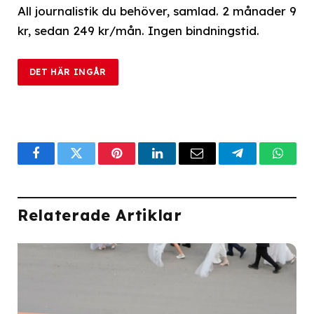
All journalistik du behöver, samlad. 2 månader 9
kr, sedan 249 kr/mån. Ingen bindningstid.
DET HÄR INGÅR
Facebook
Twitter
Pinterest
LinkedIn
Email
Telegram
What
Relaterade Artiklar