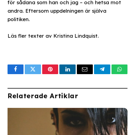
för sådana som han och jag – och hetsa mot
andra. Eftersom uppdelningen är själva
politiken.
Läs fler texter av Kristina Lindquist.
Facebook
Twitter
Pinterest
LinkedIn
Email
Telegram
What
Relaterade Artiklar