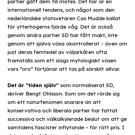
partier gått dem till mötes. Det här är en
internationell tendens, och något som den
nederländske statsvetaren Cas Mudde kallat
för ytterhögerns fjärde våg. Det är också
genom andra partier SD har fått makt, inte
genom att själva växa okontrollerat – även om
just deras femtedel av väljarkåren ofta
framställs som ett slags mytologiskt väsen
vars ”oro” förtjänar att tas på särskilt allvar.
Det är ”tiden själv”
som normaliserat SD,
skriver Bengt Ohlsson. Som om det rörde sig
om ett naturfenomen snarare än att
konservativa och liberala partier har fattat
successiva och välkalkylerade beslut om att ge
samtidens fascister inflytande – för rätt pris. I