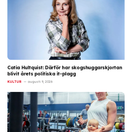
Catia Hultquist: Därför har skogshuggarskjortan
blivit årets politiska it-plagg
KULTUR
augusti 9, 2026