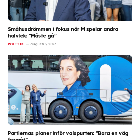
Småhusdrömmen i fokus när M spelar andra
halvlek: ”Måste gå”
POLITIK
augusti 3, 2026
Partiernas planer inför valspurten: ”Bara en väg
framåt”