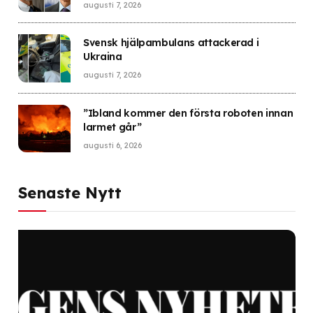
Sverige gick i fällan
augusti 7, 2026
Svensk hjälpambulans attackerad i
Ukraina
augusti 7, 2026
”Ibland kommer den första roboten innan
larmet går”
augusti 6, 2026
Senaste Nytt