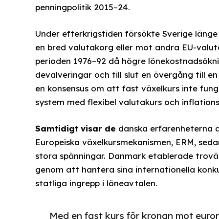
penningpolitik 2015–24.
Under efterkrigstiden försökte Sverige länge 
en bred valutakorg eller mot andra EU-valut
perioden 1976–92 då högre lönekostnadsökni
devalveringar och till slut en övergång till e
en konsensus om att fast växelkurs inte fung
system med flexibel valutakurs och inflatio
Samtidigt visar de
danska erfarenheterna av
Europeiska växelkursmekanismen, ERM, sedan
stora spänningar. Danmark etablerade trovär
genom att hantera sina internationella konk
statliga ingrepp i löneavtalen.
Med en fast kurs för kronan mot eur