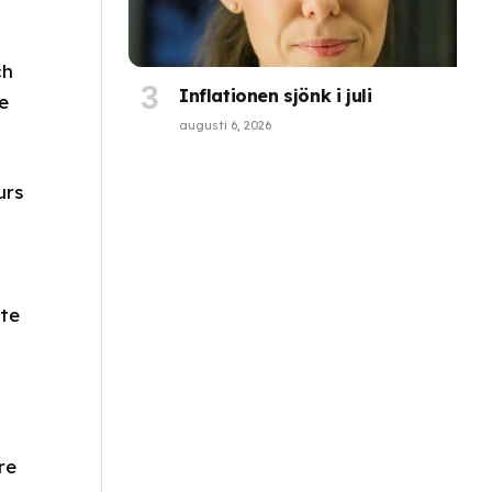
ch
Inflationen sjönk i juli
e
augusti 6, 2026
urs
nte
re