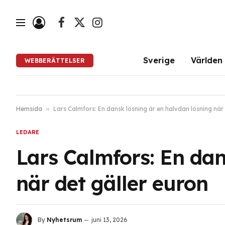
Facebook
X
Instagram
(Twitter)
Sverige
Världen
WEBBERÄTTELSER
Hemsida
»
Lars Calmfors: En dansk lösning är en halvdan lösning när 
LEDARE
Lars Calmfors: En dan
när det gäller euron
By
Nyhetsrum
juni 13, 2026