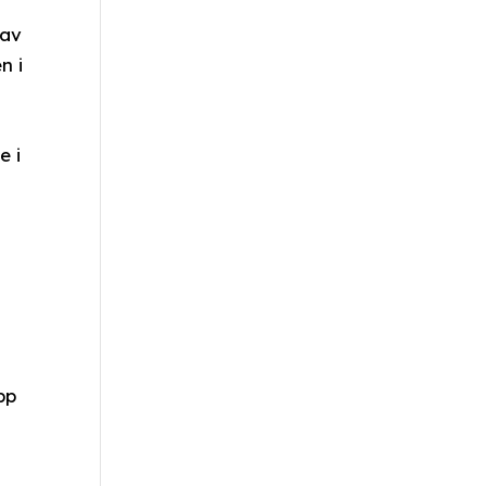
 av
n i
e i
pp