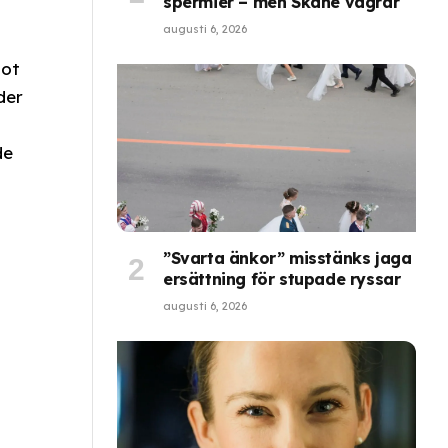
spermier – men Skåne vägrar
augusti 6, 2026
mot
der
de
”Svarta änkor” misstänks jaga
ersättning för stupade ryssar
augusti 6, 2026
h