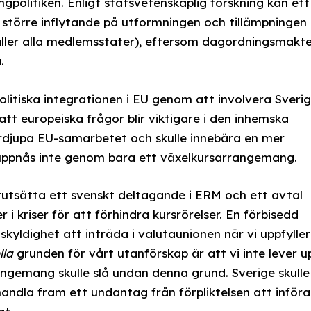
olitiken. Enligt statsvetenskaplig forskning kan ett
större inflytande på utformningen och tillämpningen
ller alla medlemsstater), eftersom dagordningsmakte
.
politiska integrationen i EU genom att involvera Sverig
 europeiska frågor blir viktigare i den inhemska
fördjupa EU-samarbetet och skulle innebära en mer
na uppnås inte genom bara ett växelkursarrangemang.
örutsätta ett svenskt deltagande i ERM och ett avtal
 kriser för att förhindra kursrörelser. En förbisedd
kyldighet att inträda i valutaunionen när vi uppfyller
lla
grunden för vårt utanförskap är att vi inte lever u
rangemang skulle slå undan denna grund. Sverige skulle
andla fram ett undantag från förpliktelsen att införa