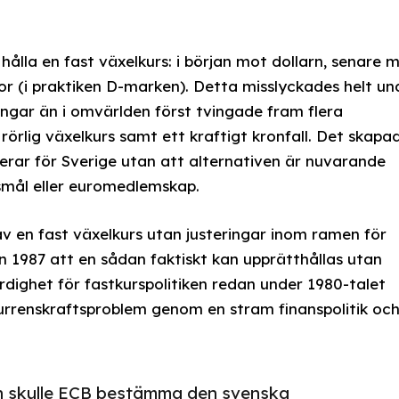
hålla en fast växelkurs: i början mot dollarn, senare 
or (i praktiken D-marken). Detta misslyckades helt un
ngar än i omvärlden först tvingade fram flera
n rörlig växelkurs samt ett kraftigt kronfall. Det skapa
erar för Sverige utan att alternativen är nuvarande
nsmål eller euromedlemskap.
 en fast växelkurs utan justeringar inom ramen för
 1987 att en sådan faktiskt kan upprätthållas utan
dighet för fastkurspolitiken redan under 1980-talet
urrenskraftsproblem genom en stram finanspolitik oc
on skulle ECB bestämma den svenska