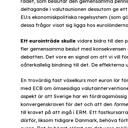
rådet, som beslutar den gemensamma penningp
deltagande i valutaunionen dessutom ge ett 
EU:s ekonomiskpolitiska regelsystem (som gä
dessa frågor visat sig ligga hos euroländerna
Ett eurointräde skulle
vidare bidra till den 
fler gemensamma beslut med konsekvensen att
debatten. Det vore en signal om att vi vill 
oåterkallelig bindning till det. De effekter
En trovärdig fast växelkurs mot euron lär f
med ECB om ömsesidiga valutainterventioner i
aspekt är att Sverige har en fördragsmässig s
konvergenskraven för det och att den
forme
till kravet på att ingå i ERM. Ett fastkursar
därför, liksom tidigare Danmark, behöva förh