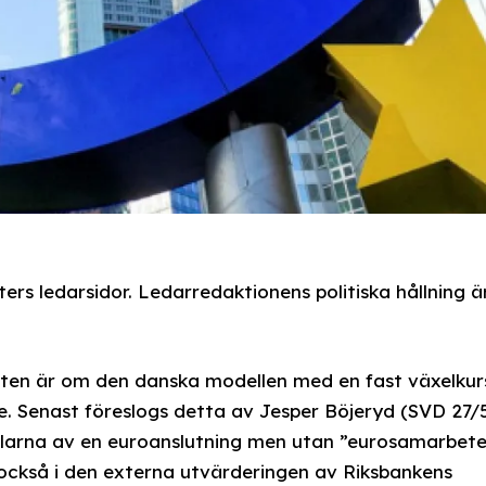
rs ledarsidor. Ledarredaktionens politiska hållning ä
tten är om den danska modellen med en fast växelkur
e. Senast föreslogs detta av Jesper Böjeryd (SVD 27/
elarna av en euroanslutning men utan ”eurosamarbete
s också i den externa utvärderingen av Riksbankens