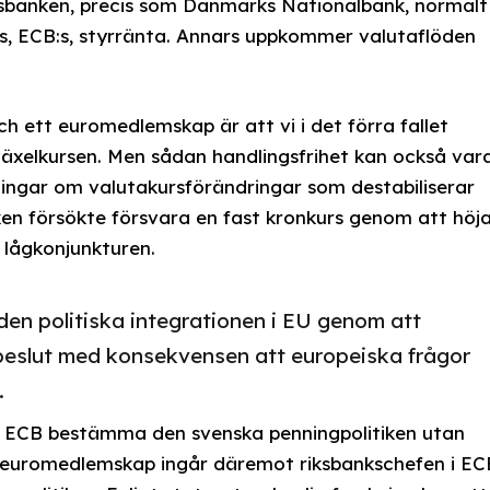
iksbanken, precis som Danmarks Nationalbank, normalt
ns, ECB:s, styrränta. Annars uppkommer valutaflöden
h ett euromedlemskap är att vi i det förra fallet
a växelkursen. Men sådan handlingsfrihet kan också var
ingar om valutakursförändringar som destabiliserar
en försökte försvara en fast kronkurs genom att höj
e lågkonjunkturen.
l den politiska integrationen i EU genom att
beslut med konsekvensen att europeiska frågor
.
le ECB bestämma den svenska penningpolitiken utan
t euromedlemskap ingår däremot riksbankschefen i EC