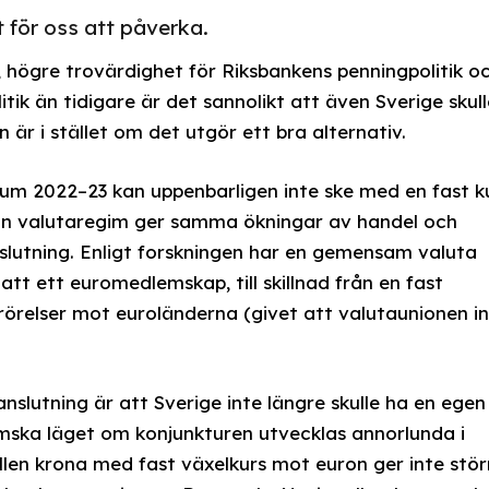
 för oss att påverka.
 högre trovärdighet för Riksbankens penningpolitik o
itik än tidigare är det sannolikt att även Sverige skull
är i stället om det utgör ett bra alternativ.
um 2022–23 kan uppenbarligen inte ske med en fast k
an valutaregim ger samma ökningar av handel och
slutning. Enligt forskningen har en gemensam valuta
tt ett euromedlemskap, till skillnad från en fast
rsrörelser mot euroländerna (givet att valutaunionen i
anslutning är att Sverige inte längre skulle ha en egen
emska läget om konjunkturen utvecklas annorlunda i
llen krona med fast växelkurs mot euron ger inte stör