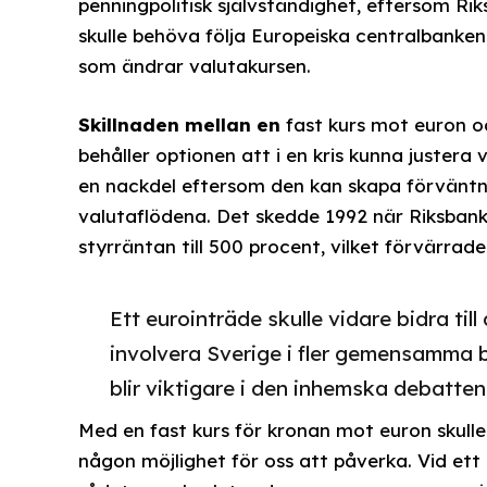
penningpolitisk självständighet, eftersom R
skulle behöva följa Europeiska centralbanke
som ändrar valutakursen.
Skillnaden mellan en
fast kurs mot euron oc
behåller optionen att i en kris kunna juster
en nackdel eftersom den kan skapa förväntn
valutaflödena. Det skedde 1992 när Riksbank
styrräntan till 500 procent, vilket förvärrad
Ett eurointräde skulle vidare bidra til
involvera Sverige i fler gemensamma 
blir viktigare i den inhemska debatten
Med en fast kurs för kronan mot euron skul
någon möjlighet för oss att påverka. Vid et