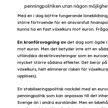
penningpolitiken utan någon möjlighet
Med en i dag bättre fungerande lönebildning,
större förtroende för en ansvarsfull finanspol
kunna ha en fast växelkurs mot euron. Frågan 
En kronförsvagning av
det slag som ägde r
mot euron. Men det betyder inte att en såd
utländska direktinvesteringar som en euroan
mycket större sådana effekter. Det beror på a
växelkurs, helt eliminerar risken för växelku
upplöses).
En stabiliseringspolitisk nackdel med en euro
penningpolitik som kan anpassas till det inh
Sverige än i andra euroländer. Men en bibehå