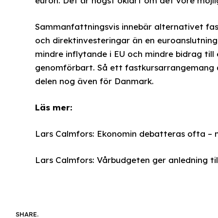
euron. Det är högst oklart om det vore möjli
Sammanfattningsvis innebär alternativet fas
och direktinvesteringar än en euroanslutning
mindre inflytande i EU och mindre bidrag till 
genomförbart. Så ett fastkursarrangemang är
delen nog även för Danmark.
Läs mer:
Lars Calmfors: Ekonomin debatteras ofta – m
Lars Calmfors: Vårbudgeten ger anledning till
SHARE.