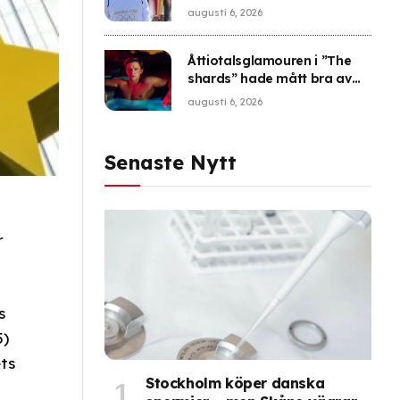
augusti 6, 2026
Åttiotalsglamouren i ”The
shards” hade mått bra av
yxan från ”American Psycho”
augusti 6, 2026
Senaste Nytt
r
s
5)
ts
Stockholm köper danska