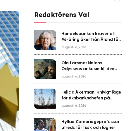
Redaktörens Val
Handelsbanken kräver att
96-åring åker från Åland för
bank-id
augusti 6, 2026
Ola Larsmo: Nolans
Odysseus är kusin till den
plågade Oppenheimer
augusti 6, 2026
Felicia Åkerman: Knivigt läge
för riksbankschefen på
nästa räntemöte
augusti 6, 2026
Hyllad Cambridgeprofessor
utreds för fusk och lögner