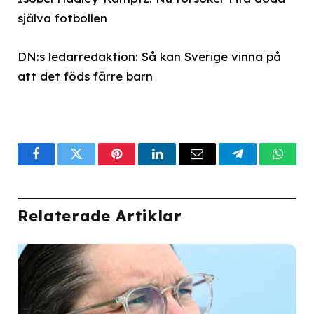
själva fotbollen
DN:s ledarredaktion: Så kan Sverige vinna på
att det föds färre barn
Facebook
Twitter
Pinterest
LinkedIn
Email
Telegram
What
Relaterade Artiklar