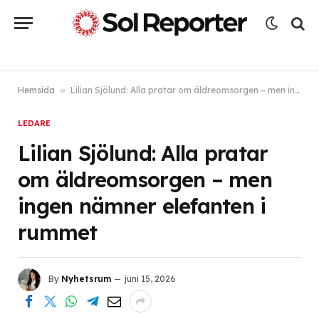
Hemsida
»
Lilian Sjölund: Alla pratar om äldreomsorgen – men ingen nämner elefanten i rummet
LEDARE
Lilian Sjölund: Alla pratar
om äldreomsorgen – men
ingen nämner elefanten i
rummet
By
Nyhetsrum
juni 15, 2026