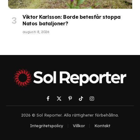
Viktor Karlsson: Borde betesfår stoppa
Natos bataljoner?
augusti 8, 2026
Facebook
X
Pinterest
TikTok
Instagram
(Twitter)
2026 © Sol Reporter. Alla rättigheter förbehållna.
Integritetspolicy
Villkor
Kontakt