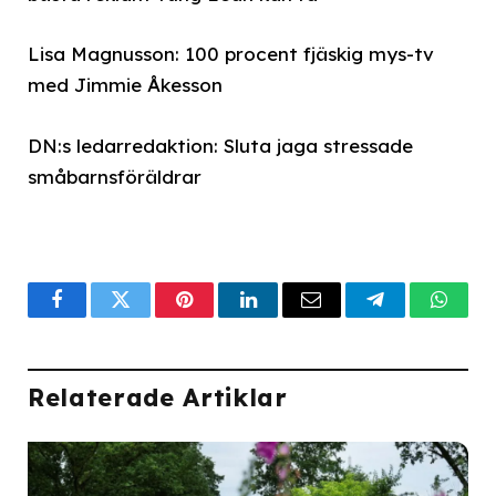
Lisa Magnusson: 100 procent fjäskig mys-tv
med Jimmie Åkesson
DN:s ledarredaktion: Sluta jaga stressade
småbarnsföräldrar
Facebook
Twitter
Pinterest
LinkedIn
Email
Telegram
What
Relaterade Artiklar