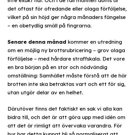
inte exakt hur. Och i de fall männen döms är
det oftast för ofredande eller olaga förföljelse,
vilket på sin höjd ger några månaders fängelse
– en obetydlig smäll på fingrarna.
Senare denna månad
kommer en utredning
om en möjlig ny brottsrubricering – grov olaga
förföljelse – med hårdare straffskala. Det vore
en bra början på en stor och nödvändig
omställning: Samhället måste förstå att de här
brotten inte ska betraktas vart och ett för sig,
utan utgör delar av en helhet.
Därutöver finns det faktiskt en sak vi alla kan
bidra till, och det är att göra upp med idén om
att det är rimligt att övervaka varandra. För
hur har detta kunnat bli så normaliserat att