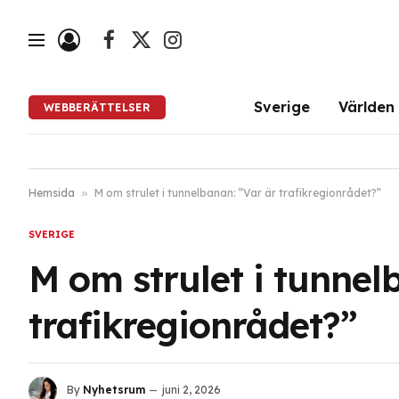
Facebook
X
Instagram
(Twitter)
Sverige
Världen
WEBBERÄTTELSER
Hemsida
»
M om strulet i tunnelbanan: ”Var är trafikregionrådet?”
SVERIGE
M om strulet i tunnel
trafikregionrådet?”
By
Nyhetsrum
juni 2, 2026