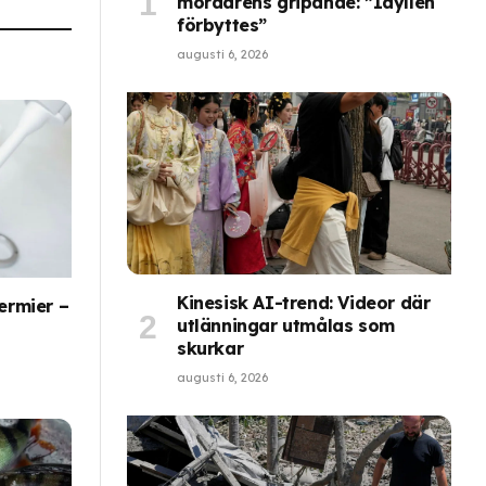
mördarens gripande: ”Idyllen
förbyttes”
augusti 6, 2026
Kinesisk AI-trend: Videor där
ermier –
utlänningar utmålas som
skurkar
augusti 6, 2026