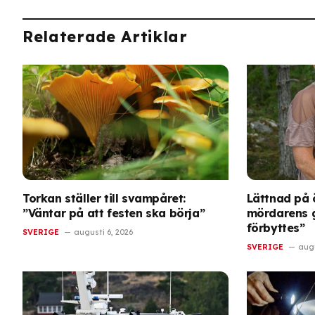
Relaterade Artiklar
Torkan ställer till svampåret:
Lättnad på 
”Väntar på att festen ska börja”
mördarens g
förbyttes”
SVERIGE
augusti 6, 2026
SVERIGE
augu