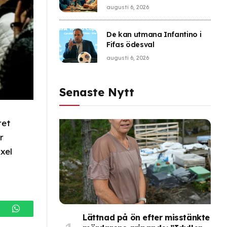
finns hinkvis med charm
augusti 6, 2026
De kan utmana Infantino i
Fifas ödesval
augusti 6, 2026
Senaste Nytt
ret
r
xel
gram
WhatsApp
Lättnad på ön efter misstänkte