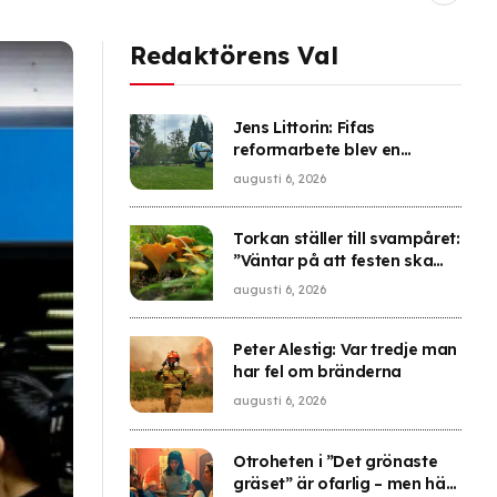
Redaktörens Val
Jens Littorin: Fifas
reformarbete blev en
tummetott
augusti 6, 2026
Torkan ställer till svampåret:
”Väntar på att festen ska
börja”
augusti 6, 2026
Peter Alestig: Var tredje man
har fel om bränderna
augusti 6, 2026
Otroheten i ”Det grönaste
gräset” är ofarlig – men här