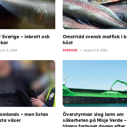
 Sverige – inbrott och
Omstridd svensk matfisk i bu
skar
höst
sti 6, 2026
SVERIGE
augusti 6, 2026
tomlands – men listan
Överstyrman slog larm om
ysta växer
säkerheten på Misje Verde –
lämna fartyget dagen efter