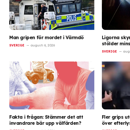
Man gripen för mordet i Värmdö
Ligorna skyr
stölder min
SVERIGE
augusti 6, 2026
SVERIGE
augu
Fakta i frågan: Stämmer det att
Fler grips u
invandrare bär upp välfärden?
över efterl