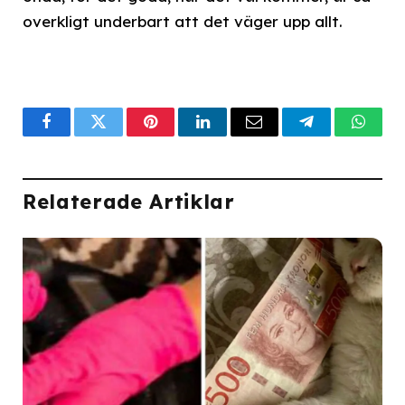
overkligt underbart att det väger upp allt.
Facebook
Twitter
Pinterest
LinkedIn
Email
Telegram
What
Relaterade Artiklar