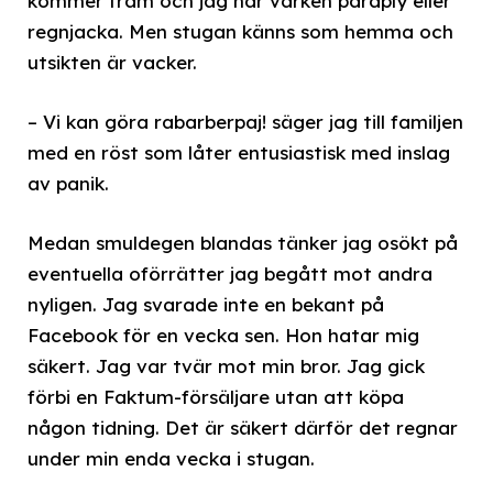
kommer fram och jag har varken paraply eller
regnjacka. Men stugan känns som hemma och
utsikten är vacker.
– Vi kan göra rabarberpaj! säger jag till familjen
med en röst som låter entusiastisk med inslag
av panik.
Medan smuldegen blandas tänker jag osökt på
eventuella oförrätter jag begått mot andra
nyligen. Jag svarade inte en bekant på
Facebook för en vecka sen. Hon hatar mig
säkert. Jag var tvär mot min bror. Jag gick
förbi en Faktum-försäljare utan att köpa
någon tidning. Det är säkert därför det regnar
under min enda vecka i stugan.