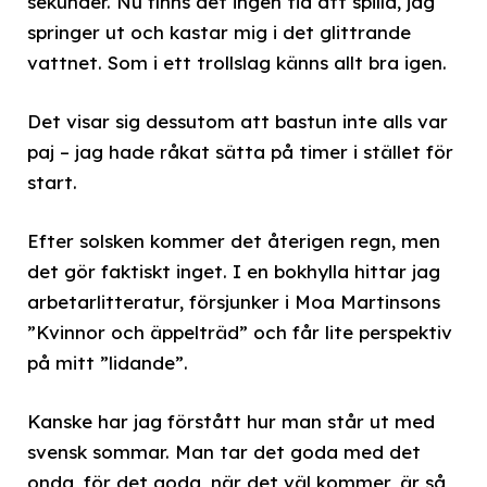
sekunder. Nu finns det ingen tid att spilla, jag
springer ut och kastar mig i det glittrande
vattnet. Som i ett trollslag känns allt bra igen.
Det visar sig dessutom att bastun inte alls var
paj – jag hade råkat sätta på timer i stället för
start.
Efter solsken kommer det återigen regn, men
det gör faktiskt inget. I en bokhylla hittar jag
arbetarlitteratur, försjunker i Moa Martinsons
”Kvinnor och äppelträd” och får lite perspektiv
på mitt ”lidande”.
Kanske har jag förstått hur man står ut med
svensk sommar. Man tar det goda med det
onda, för det goda, när det väl kommer, är så