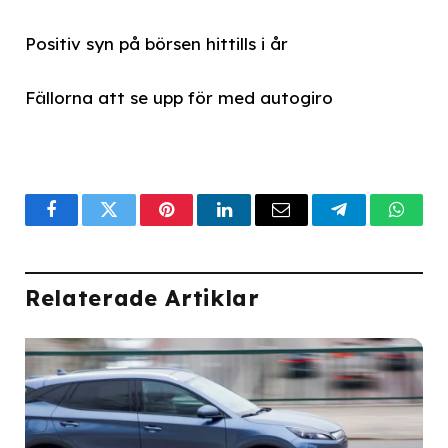
Positiv syn på börsen hittills i år
Fällorna att se upp för med autogiro
Facebook
Twitter
Pinterest
LinkedIn
Email
Telegram
What
Relaterade Artiklar