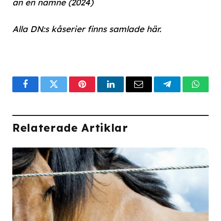
än en namne (2024)
Alla DN:s kåserier finns samlade här.
Facebook
Twitter
Pinterest
LinkedIn
Email
Telegram
What
Relaterade Artiklar