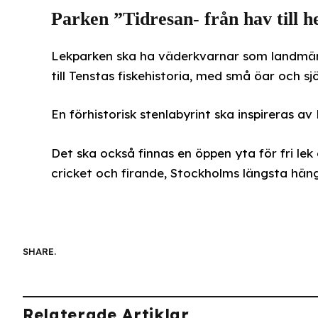
Parken ”Tidresan- från hav till 
Lekparken ska ha väderkvarnar som landmärk
till Tenstas fiskehistoria, med små öar och sjö
En förhistorisk stenlabyrint ska inspireras a
Det ska också finnas en öppen yta för fri le
cricket och firande, Stockholms längsta häng
SHARE.
Relaterade Artiklar