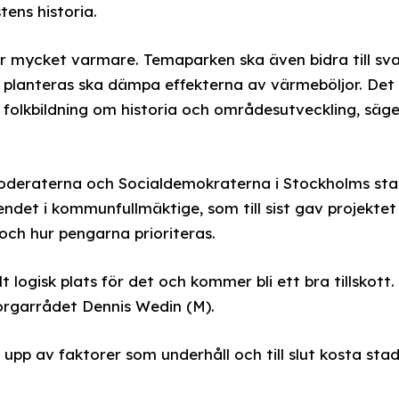
tens historia.
lir mycket varmare. Temaparken ska även bidra till sv
 planteras ska dämpa effekterna av värmeböljor. Det
l folkbildning om historia och områdesutveckling, säge
Moderaterna och Socialdemokraterna i Stockholms sta
ndet i kommunfullmäktige, som till sist gav projektet
och hur pengarna prioriteras.
lt logisk plats för det och kommer bli ett bra tillskott.
orgarrådet Dennis Wedin (M).
pp av faktorer som underhåll och till slut kosta sta