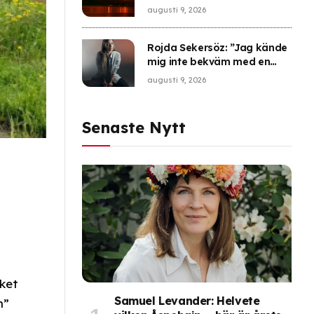
augusti 9, 2026
Rojda Sekersöz: ”Jag kände
mig inte bekväm med en
pistol hemma”
augusti 9, 2026
Senaste Nytt
cket
Samuel Levander: Helvete
m”