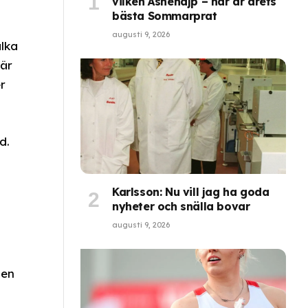
vilken Åsnehajp – här är årets
bästa Sommarprat
augusti 9, 2026
alka
 är
r
d.
Karlsson: Nu vill jag ha goda
nyheter och snälla bovar
augusti 9, 2026
den