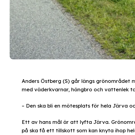
Anders Östberg (S) går längs grönområdet m
med väderkvarnar, hängbro och vattenlek t
– Den ska bli en mötesplats för hela Järva o
Ett av hans mål är att lyfta Järva. Grönområ
på ska få ett tillskott som kan knyta ihop he