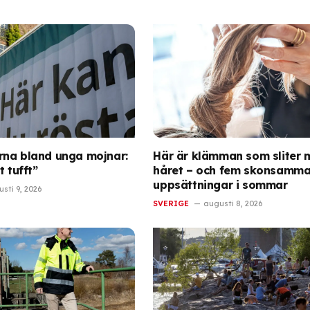
na bland unga mojnar:
Här är klämman som sliter 
t tufft”
håret – och fem skonsamm
uppsättningar i sommar
sti 9, 2026
SVERIGE
augusti 8, 2026