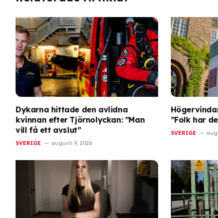
Dykarna hittade den avlidna
Högervindar
kvinnan efter Tjörnolyckan: ”Man
”Folk har de
vill få ett avslut”
SVERIGE
augu
SVERIGE
augusti 9, 2026