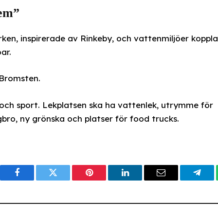
hem”
en, inspirerade av Rinkeby, och vattenmiljöer koppl
ar.
v Bromsten.
k och sport. Lekplatsen ska ha vattenlek, utrymme för
bro, ny grönska och platser för food trucks.
Facebook
Twitter
Pinterest
LinkedIn
Email
Tele