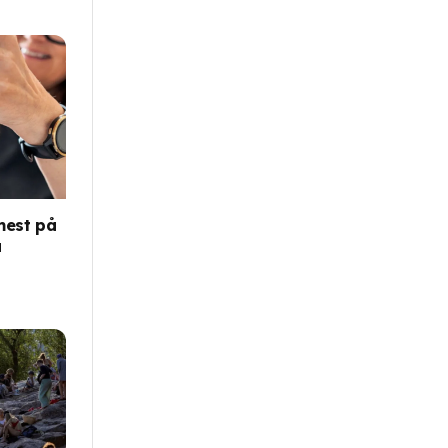
mest på
a