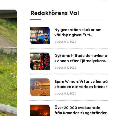
Redaktörens Val
Ny generation skakar om
världspingisen: ”Ett
uppsving för sporten”
augusti 9, 2026
Dykarna hittade den avlidna
kvinnan efter Tjörnolyckan:
”Man vill få ett avslut”
augusti 9, 2026
Björn Wiman: Vi tar selfier på
stranden när världen brinner
augusti 9, 2026
Över 20 000 evakuerade
från Kanadas skogsbränder