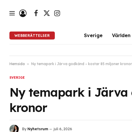
Facebook
X
Instagram
(Twitter)
Sverige
Världen
WEBBERÄTTELSER
Hemsida
»
Ny temapark i Järva godkänd – kostar 85 miljoner kronor
SVERIGE
Ny temapark i Järva 
kronor
By
Nyhetsrum
juli 6, 2026