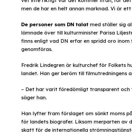
vet inte riktigt var det kommer ifrån, för de
men de har en helt annan marknad. Vi är ett
De personer som DN talat
med ställer sig al
lämnade över till kulturminister Parisa Lilje
finns enligt vad DN erfar en spridd oro ino
genomföras.
Fredrik Lindegren är kulturchef för Folkets 
landet. Han ger beröm till filmutredningens a
– Det har varit föredömligt transparent och fun
säger han.
Han lyfter fram förslaget om sänkt moms på bi
för landets biografer. Liksom merparten av de
skatt för de internationella strömningstjänst