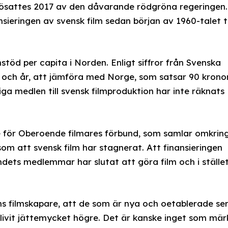
sjösattes 2017 av den dåvarande rödgröna regeringen.
ieringen av svensk film sedan början av 1960-talet ti
mstöd per capita i Norden. Enligt siffror från Svenska
n och år, att jämföra med Norge, som satsar 90 kronor
ga medlen till svensk filmproduktion har inte räknats
för Oberoende filmares förbund, som samlar omkrin
som att svensk film har stagnerat. Att finansieringen
dets medlemmar har slutat att göra film och i ställe
ns filmskapare, att de som är nya och oetablerade se
 blivit jättemycket högre. Det är kanske inget som mär