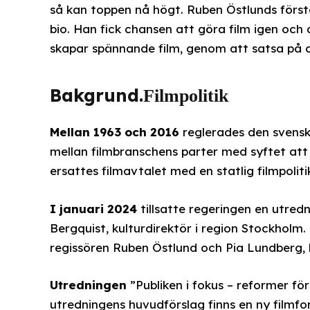
så kan toppen nå högt. Ruben Östlunds första
bio. Han fick chansen att göra film igen och 
skapar spännande film, genom att satsa på o
Bakgrund.
Filmpolitik
Mellan 1963 och 2016
reglerades den svenska
mellan filmbranschens parter med syftet att 
ersattes filmavtalet med en statlig filmpoliti
I januari 2024
tillsatte regeringen en utred
Bergquist, kulturdirektör i region Stockholm
regissören Ruben Östlund och Pia Lundberg, k
Utredningen
”Publiken i fokus – reformer fö
utredningens huvudförslag finns en ny filmf