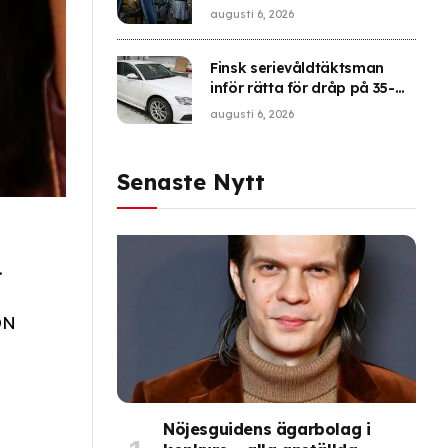
frågor: ”SVT har tappat det”
augusti 6, 2026
Finsk serievåldtäktsman
inför rätta för dråp på 35-
årig kvinna
augusti 6, 2026
Senaste Nytt
.
DN
Nöjesguidens ägarbolag i