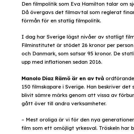
Den filmpolitik som Eva Hamilton talar om 
Då övergavs det filmavtal som reglerat finans
förmån för en statlig filmpolitik.
I dag har Sverige lägst nivåer av statligt fil
Filminstitutet är stödet 26 kronor per perso
och Danmark, som satsar 95 kronor. De statli
upp med inflationen sedan 2016.
Manolo Diaz Rämö är en av två
ordförande 
150 filmskapare i Sverige. Han beskriver det 
blivit sämre märks genom att vissa av förbun
gått över till andra verksamheter.
– Mest oroliga är vi för den nya generatione
film som ett omöjligt yrkesval. Tröskeln har