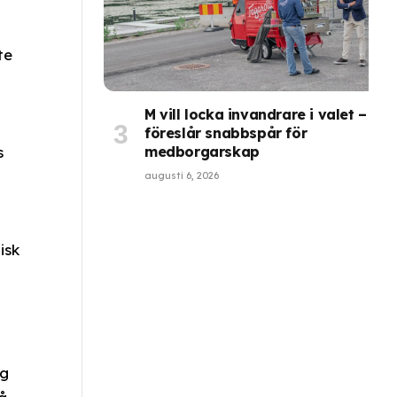
te
M vill locka invandrare i valet –
föreslår snabbspår för
s
medborgarskap
augusti 6, 2026
isk
ag