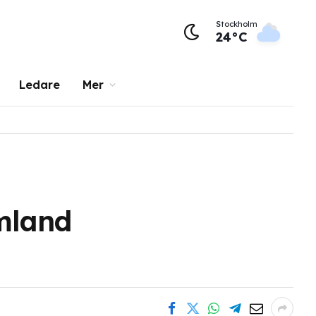
Stockholm
24°C
Ledare
Mer
lmland