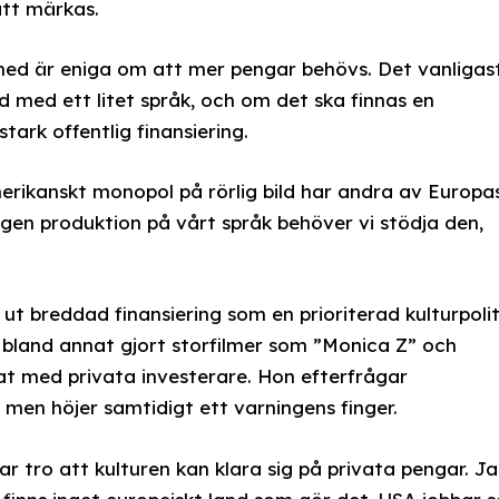
att märkas.
med är eniga om att mer pengar behövs. Det vanligas
nd med ett litet språk, och om det ska finnas en
tark offentlig finansiering.
erikanskt monopol på rörlig bild har andra av Europa
 egen produktion på vårt språk behöver vi stödja den,
ut breddad finansiering som en prioriterad kulturpolit
bland annat gjort storfilmer som ”Monica Z” och
 med privata investerare. Hon efterfrågar
 men höjer samtidigt ett varningens finger.
kar tro att kulturen kan klara sig på privata pengar. J