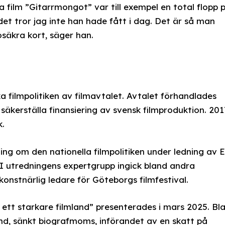
 film ”Gitarrmongot” var till exempel en total flopp 
det tror jag inte han hade fått i dag. Det är så man
säkra kort, säger han.
 filmpolitiken av filmavtalet. Avtalet förhandlades
säkerställa finansiering av svensk filmproduktion. 201
k.
ning om den nationella filmpolitiken under ledning av 
. I utredningens expertgrupp ingick bland andra
onstnärlig ledare för Göteborgs filmfestival.
r ett starkare filmland” presenterades i mars 2025. Bl
ond, sänkt biografmoms, införandet av en skatt på