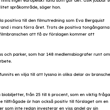
t finns inget europeiskt land som gör det. USA jobbar s
 litet språkområde, säger hon.
la positiva till den filmutredning som Eva Bergquist
strand i mars förra året. Trots de positiva tongångarna
m filmbranschen att få av förslagen kommer att
hus och parker, som har 148 medlemsbiografer runt om
rbete.
nits en vilja till att lyssna in olika delar av bransche
obiljetter, från 25 till 6 procent, som en viktig fråga
 tillfrågade är han också positiv till förslaget om en
er som inte redan investerar en viss andel av sin