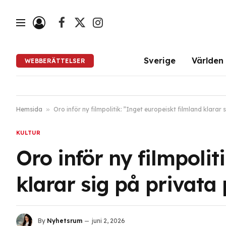
Facebook
X
Instagram
(Twitter)
Sverige
Världen
WEBBERÄTTELSER
Hemsida
»
Oro inför ny filmpolitik: ”Inget europeiskt filmland klarar
KULTUR
Oro inför ny filmpolit
klarar sig på privata
By
Nyhetsrum
juni 2, 2026