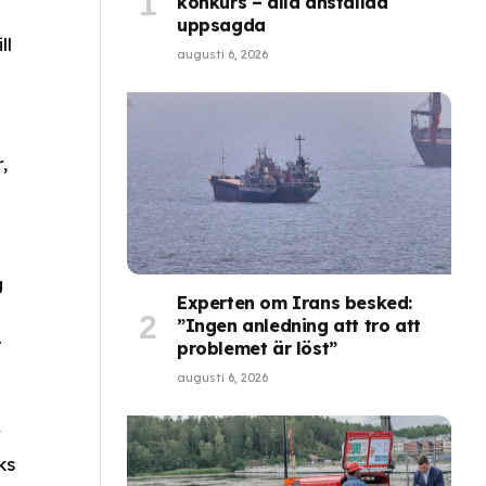
konkurs – alla anställda
uppsagda
ll
augusti 6, 2026
,
g
Experten om Irans besked:
”Ingen anledning att tro att
t
problemet är löst”
augusti 6, 2026
r
ks