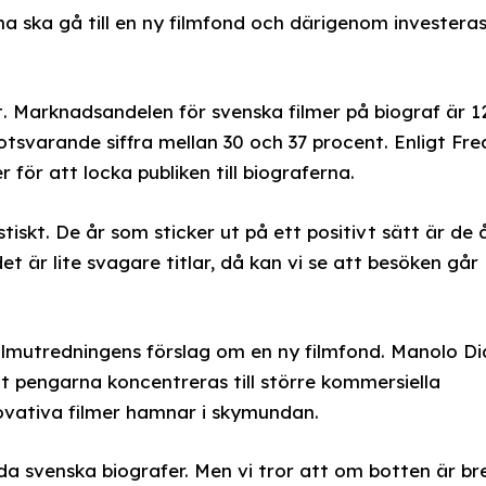
a ska gå till en ny filmfond och därigenom investeras
 Marknadsandelen för svenska filmer på biograf är 1
svarande siffra mellan 30 och 37 procent. Enligt Fre
 för att locka publiken till biograferna.
stiskt. De år som sticker ut på ett positivt sätt är de 
t är lite svagare titlar, då kan vi se att besöken går
filmutredningens förslag om en ny filmfond. Manolo Di
t pengarna koncentreras till större kommersiella
ovativa filmer hamnar i skymundan.
dda svenska biografer. Men vi tror att om botten är br