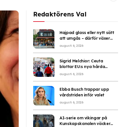
Redaktörens Val
Hajpad glass eller nytt sätt
att umgås – därför växer
köerna i New York
augusti 6, 2026
Sigrid Melchior: Ceuta
blottar EU:s nya hårda
migrationslinje
augusti 6, 2026
Ebba Busch trappar upp
vårdstriden inför valet
augusti 6, 2026
AI-serie om vikingar på
Kunskapskanalen väcker