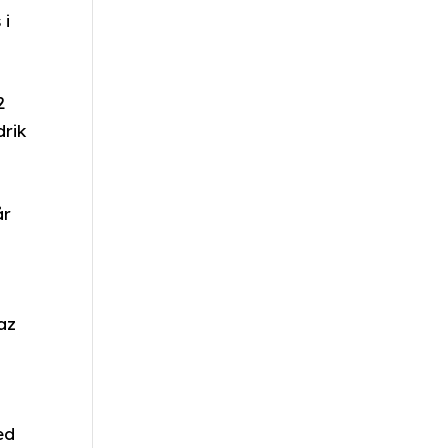
 i
2
drik
år
az
ed