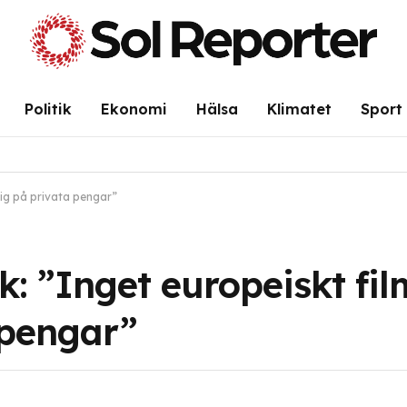
Politik
Ekonomi
Hälsa
Klimatet
Sport
 sig på privata pengar”
ik: ”Inget europeiskt fi
 pengar”