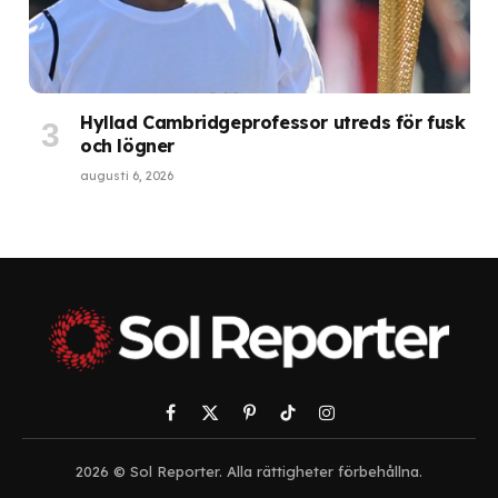
Hyllad Cambridgeprofessor utreds för fusk
och lögner
augusti 6, 2026
Facebook
X
Pinterest
TikTok
Instagram
(Twitter)
2026 © Sol Reporter. Alla rättigheter förbehållna.