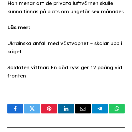
Han menar att de privata luftvärnen skulle
kunna finnas på plats om ungefär sex månader.
Läs mer:
Ukrainska anfall med västvapnet – skalar upp i
kriget
Soldaten vittnar: En död ryss ger 12 poäng vid
fronten
Facebook
Twitter
Pinterest
LinkedIn
Email
Telegram
What