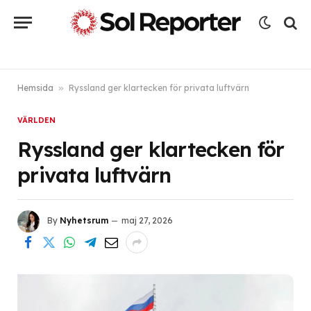
Hemsida
»
Ryssland ger klartecken för privata luftvärn
VÄRLDEN
Ryssland ger klartecken för
privata luftvärn
By
Nyhetsrum
maj 27, 2026