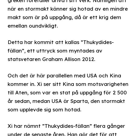
greken förefaller driva i sitt verk. Nämligen att
när en stormakt känner sig hotad av en mindre
makt som är på uppgång, då är ett krig dem
emellan oundvikligt.
Detta har kommit att kallas ”Thukydides-
fällan”, ett uttryck som myntades av
statsvetaren Graham Allison 2012.
Och det är här parallellen med USA och Kina
kommer in. Xi ser sitt Kina som motsvarigheten
till Aten, som var en stat på uppgång för 2 500
år sedan, medan USA är Sparta, den stormakt
som upplevde sig som hotad.
Xi har nämnt ”Thukydides-fällan” flera gånger
under de senaste åren. Han gör det för att