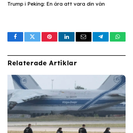
Trump i Peking: En ära att vara din vän
Facebook
Twitter
Pinterest
LinkedIn
Email
Telegram
What
Relaterade Artiklar