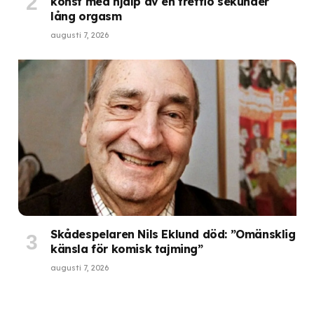
konst med hjälp av en trettio sekunder
lång orgasm
augusti 7, 2026
Skådespelaren Nils Eklund död: ”Omänsklig
känsla för komisk tajming”
augusti 7, 2026