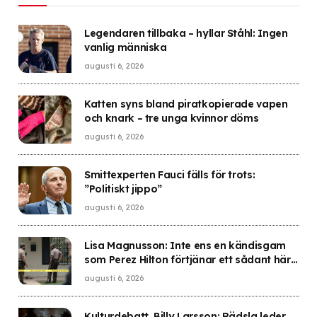
Legendaren tillbaka – hyllar Ståhl: Ingen
vanlig människa
augusti 6, 2026
Katten syns bland piratkopierade vapen
och knark – tre unga kvinnor döms
augusti 6, 2026
Smittexperten Fauci fälls för trots:
”Politiskt jippo”
augusti 6, 2026
Lisa Magnusson: Inte ens en kändisgam
som Perez Hilton förtjänar ett sådant här
öde
augusti 6, 2026
Kulturdebatt. Billy Larsson: Rädsla leder