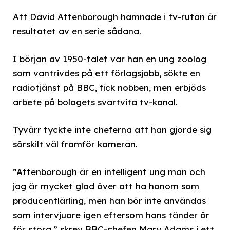
Att David Attenborough hamnade i tv-rutan är
resultatet av en serie sådana.
I början av 1950-talet var han en ung zoolog
som vantrivdes på ett förlagsjobb, sökte en
radiotjänst på BBC, fick nobben, men erbjöds
arbete på bolagets svartvita tv-kanal.
Tyvärr tyckte inte cheferna att han gjorde sig
särskilt väl framför kameran.
”Attenborough är en intelligent ung man och
jag är mycket glad över att ha honom som
producentlärling, men han bör inte användas
som intervjuare igen eftersom hans tänder är
för stora,” skrev BBC-chefen Mary Adams i ett