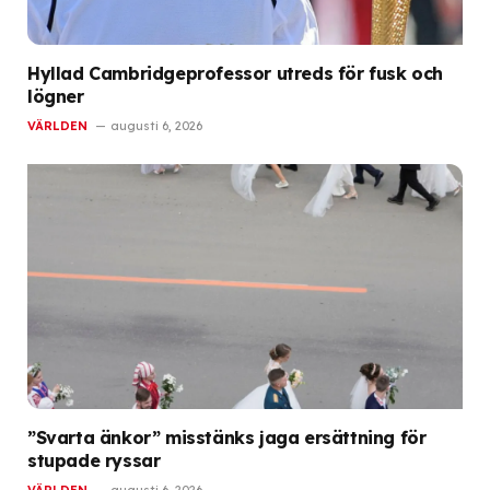
Hyllad Cambridgeprofessor utreds för fusk och
lögner
VÄRLDEN
augusti 6, 2026
”Svarta änkor” misstänks jaga ersättning för
stupade ryssar
VÄRLDEN
augusti 6, 2026