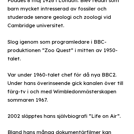
Föddes 8 maj 1926 i London. Blev redan som
barn mycket intresserad av fossiler och
studerade senare geologi och zoologi vid
Cambridge universitet.
Slog igenom som programledare i BBC-
produktionen ”Zoo Quest” i mitten av 1950-
talet.
Var under 1960-talet chef för då nya BBC2.
Under hans överinseende gick kanalen över till
färg-tv i och med Wimbledonmästerskapen
sommaren 1967.
2002 släpptes hans självbiografi ”Life on Air”.
Bland hans många dokumentärfilmer kan