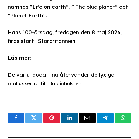
nämnas ”Life on earth”, ” The blue planet” och
”Planet Earth”.
Hans 100-årsdag, fredagen den 8 maj 2026,
firas stort i Storbritannien.
Läs mer:
De var utdöda – nu återvänder de lyxiga
molluskerna till Dublinbukten
Facebook
Twitter
Pinterest
LinkedIn
Email
Telegram
What