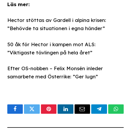
Läs mer:
Hector stöttas av Gardell i alpina krisen:
”Behövde ta situationen i egna händer”
50 åk för Hector i kampen mot ALS:
”Viktigaste tävlingen på hela året”
Efter OS-nobben – Felix Monsén inleder
samarbete med Österrike: ”Ger lugn”
Facebook
Twitter
Pinterest
LinkedIn
Email
Telegram
What