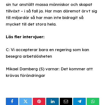
sin tur anställt massa människor och skapat
tillväxt – i så fall ja. Har man däremot ärvt sig
till miljardär så har man inte bidragit så
mycket till det stora hela.
Läs fler intervjuer:
C: Vi accepterar bara en regering som kan
besegra arbetslösheten
Mikael Damberg (S) varnar: Det kommer att
krävas förändringar
Facebook
Twitter
Pinterest
LinkedIn
Email
Telegram
What