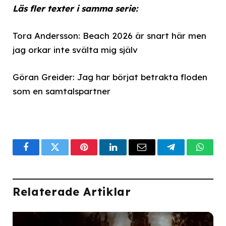
Läs fler texter i samma serie:
Tora Andersson: Beach 2026 är snart här men
jag orkar inte svälta mig själv
Göran Greider: Jag har börjat betrakta floden
som en samtalspartner
Facebook
Twitter
Pinterest
LinkedIn
Email
Telegram
What
Relaterade Artiklar