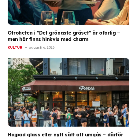
Otroheten i ”Det grönaste gräset” är ofarlig –
men här finns hinkvis med charm
KULTUR
augusti 6, 2026
Hajpad glass eller nytt sätt att umgås – därför