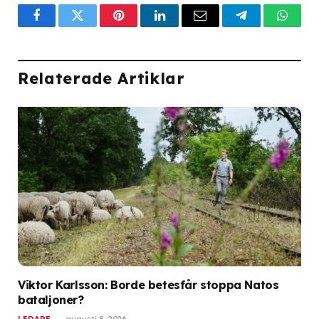
Facebook
Twitter
Pinterest
LinkedIn
Email
Telegram
What
Relaterade Artiklar
Viktor Karlsson: Borde betesfår stoppa Natos
bataljoner?