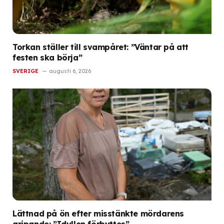
Torkan ställer till svampåret: ”Väntar på att
festen ska börja”
SVERIGE
augusti 6, 2026
Lättnad på ön efter misstänkte mördarens
gripande: ”Idyllen förbyttes”