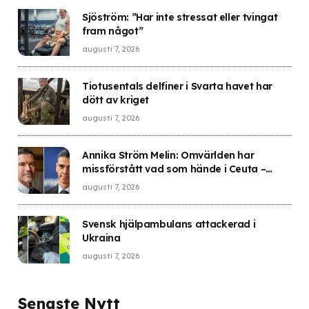
Sjöström: ”Har inte stressat eller tvingat
fram något”
augusti 7, 2026
Tiotusentals delfiner i Svarta havet har
dött av kriget
augusti 7, 2026
Annika Ström Melin: Omvärlden har
missförstått vad som hände i Ceuta –
Sverige gick i fällan
augusti 7, 2026
Svensk hjälpambulans attackerad i
Ukraina
augusti 7, 2026
Senaste Nytt