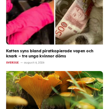
Katten syns bland piratkopierade vapen och
knark – tre unga kvinnor döms
SVERIGE
augusti 6, 2026