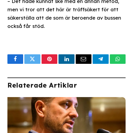
– Det hade kunnat ske med en annan metod,
men vi tror att det här är träffsäkert för att
säkerställa att de som är beroende av bussen
också får stöd.
Facebook
Twitter
Pinterest
LinkedIn
Email
Telegram
What
Relaterade Artiklar