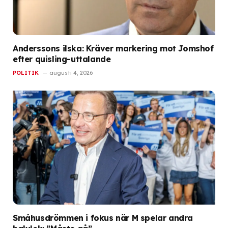
Anderssons ilska: Kräver markering mot Jomshof
efter quisling-uttalande
POLITIK
augusti 4, 2026
Småhusdrömmen i fokus när M spelar andra