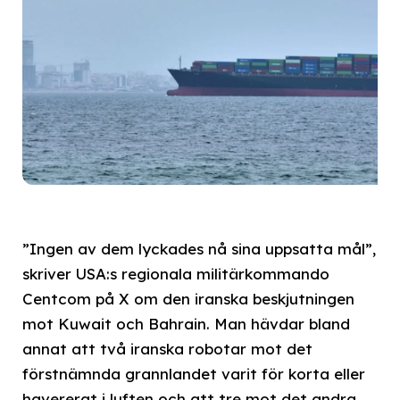
”Ingen av dem lyckades nå sina uppsatta mål”,
skriver USA:s regionala militärkommando
Centcom på X om den iranska beskjutningen
mot Kuwait och Bahrain. Man hävdar bland
annat att två iranska robotar mot det
förstnämnda grannlandet varit för korta eller
havererat i luften och att tre mot det andra