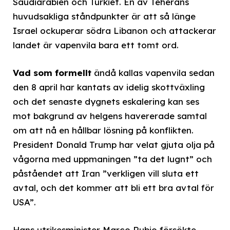
Saudiarabien och Turkiet. En av Teherans
huvudsakliga ståndpunkter är att så länge
Israel ockuperar södra Libanon och attackerar
landet är vapenvila bara ett tomt ord.
Vad som formellt
ändå kallas vapenvila sedan
den 8 april har kantats av idelig skottväxling
och det senaste dygnets eskalering kan ses
mot bakgrund av helgens havererade samtal
om att nå en hållbar lösning på konflikten.
President Donald Trump har velat gjuta olja på
vågorna med uppmaningen ”ta det lugnt” och
påståendet att Iran ”verkligen vill sluta ett
avtal, och det kommer att bli ett bra avtal för
USA”.
Hans utrikesminister Marco Rubio försökte