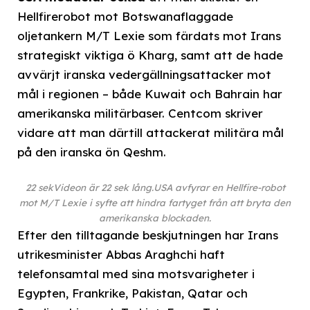
Hellfirerobot mot Botswanaflaggade
oljetankern M/T Lexie som färdats mot Irans
strategiskt viktiga ö Kharg, samt att de hade
avvärjt iranska vedergällningsattacker mot
mål i regionen – både Kuwait och Bahrain har
amerikanska militärbaser. Centcom skriver
vidare att man därtill attackerat militära mål
på den iranska ön Qeshm.
22 sek
Videon är 22 sek lång.
USA avfyrar en Hellfire-robot
mot M/T Lexie i syfte att hindra fartyget från att bryta den
amerikanska blockaden.
Efter den tilltagande beskjutningen har Irans
utrikesminister Abbas Araghchi haft
telefonsamtal med sina motsvarigheter i
Egypten, Frankrike, Pakistan, Qatar och