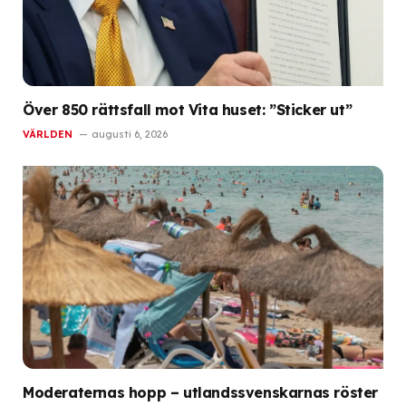
Över 850 rättsfall mot Vita huset: ”Sticker ut”
VÄRLDEN
augusti 6, 2026
Moderaternas hopp – utlandssvenskarnas röster