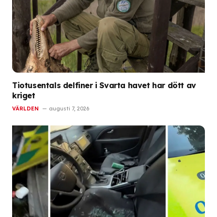
Tiotusentals delfiner i Svarta havet har dött av
kriget
VÄRLDEN
augusti 7, 2026