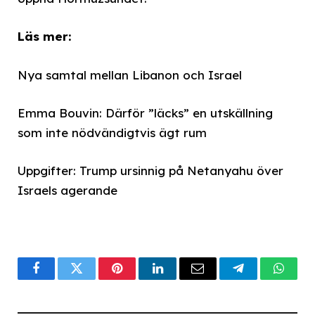
Läs mer:
Nya samtal mellan Libanon och Israel
Emma Bouvin: Därför ”läcks” en utskällning
som inte nödvändigtvis ägt rum
Uppgifter: Trump ursinnig på Netanyahu över
Israels agerande
Facebook
Twitter
Pinterest
LinkedIn
Email
Telegram
What