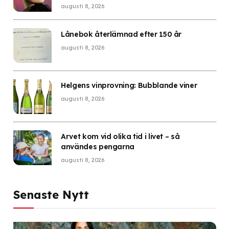
handlar om oro
augusti 8, 2026
Lånebok återlämnad efter 150 år
augusti 8, 2026
Helgens vinprovning: Bubblande viner
augusti 8, 2026
Arvet kom vid olika tid i livet – så
användes pengarna
augusti 8, 2026
Senaste Nytt