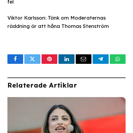
fel
Viktor Karlsson: Tänk om Moderaternas
räddning är att håna Thomas Stenström
Facebook
Twitter
Pinterest
LinkedIn
Email
Telegram
What
Relaterade Artiklar