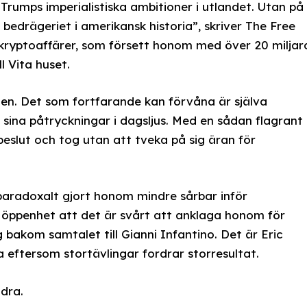
Trumps imperialistiska ambitioner i utlandet. Utan på
a bedrägeriet i amerikansk historia”, skriver The Free
kryptoaffärer, som försett honom med över 20 miljar
l Vita huset.
en. Det som fortfarande kan förvåna är själva
 sina påtryckningar i dagsljus. Med en sådan flagrant
s beslut och tog utan att tveka på sig äran för
paradoxalt gjort honom mindre sårbar inför
 öppenhet att det är svårt att anklaga honom för
bakom samtalet till Gianni Infantino. Det är Eric
eftersom stortävlingar fordrar storresultat.
ndra.