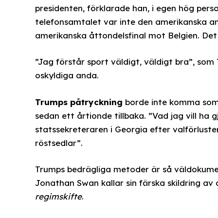
presidenten, förklarade han, i egen hög perso
telefonsamtalet var inte den amerikanska anf
amerikanska åttondelsfinal mot Belgien. Det
”Jag förstår sport väldigt, väldigt bra”, so
oskyldiga anda.
Trumps påtryckning
borde inte komma som 
sedan ett årtionde tillbaka. ”Vad jag vill ha g
statssekreteraren i Georgia efter valförluste
röstsedlar”.
Trumps bedrägliga metoder är så väldokum
Jonathan Swan kallar sin färska skildring a
regimskifte
.