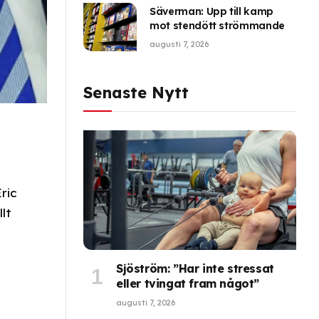
Säverman: Upp till kamp
mot stendött strömmande
augusti 7, 2026
Senaste Nytt
ric
lt
Sjöström: ”Har inte stressat
eller tvingat fram något”
augusti 7, 2026