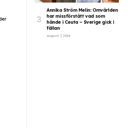
Annika Ström Melin: Omvärlden
har missförstått vad som
der
hände i Ceuta – Sverige gick i
fällan
augusti 7, 2026