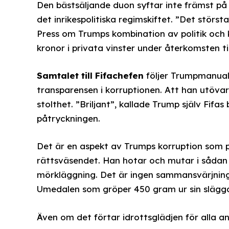
Den bästsäljande duon syftar inte främst på 
det inrikespolitiska regimskiftet. ”Det störst
Press om Trumps kombination av politik och 
kronor i privata vinster under återkomsten til
Samtalet till Fifachefen
följer Trumpmanual
transparensen i korruptionen. Att han utövar
stolthet. ”Briljant”, kallade Trump själv Fifa
påtryckningen.
Det är en aspekt av Trumps korruption som 
rättsväsendet. Han hotar och mutar i sådan
mörkläggning. Det är ingen sammansvärjning 
Umedalen som gröper 450 gram ur sin slägga 
Även om det förtar idrottsglädjen för alla a