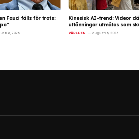
n Fauci fälls för trots:
Kinesisk AI-trend: Videor dä
ppo”
utlänningar utmålas som sk
usti 6, 2026
VÄRLDEN
augusti 6, 2026