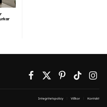
r
urkar
Facebook
X
Pinterest
TikTok
Instagr
(Twitter)
Integritetspolicy
Villkor
Kontakt