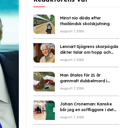
Minst nio döda efter
thailändsk skolskjutning
augusti 7, 2026
Lennart Sjögrens skarpögda
dikter talar om hopp och
förändring
augusti 7, 2026
Man åtalas för 21 år
gammalt dubbelmord i
Brattås
augusti 7, 2026
Johan Croneman: Kanske
blir jag en soffliggare i det
här valet
augusti 7, 2026