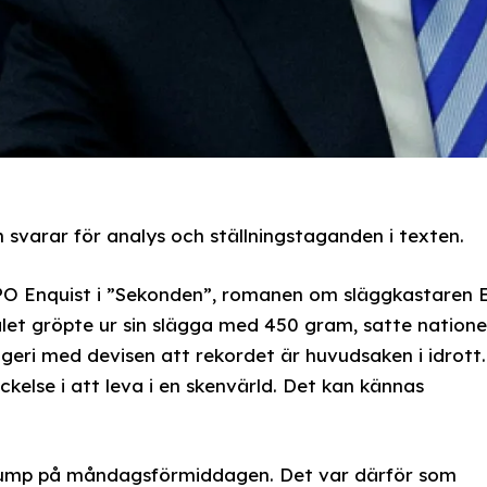
svarar för analys och ställningstaganden i texten.
r PO Enquist i ”Sekonden”, romanen om släggkastaren E
et gröpte ur sin slägga med 450 gram, satte nationel
ägeri med devisen att rekordet är huvudsaken i idrott.
ockelse i att leva i en skenvärld. Det kan kännas
Trump på måndagsförmiddagen. Det var därför som