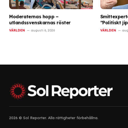
Moderaternas hopp –
Smittexperte
utlandssvenskarnas röster
”Politiskt ji
VÄRLDEN
augusti 6, 2026
VÄRLDEN
aug
2026 © Sol Reporter. Alla rättigheter förbehållna.