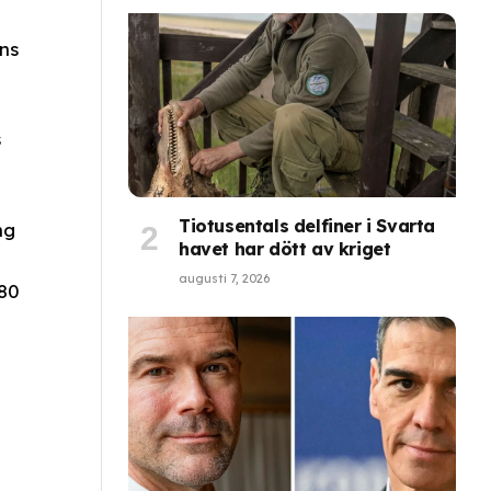
ns
s
Tiotusentals delfiner i Svarta
ng
havet har dött av kriget
augusti 7, 2026
780