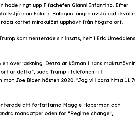
n hade ringt upp Fifachefen Gianni Infantino. Efter
allsstjärnan Folarin Balogun längre avstängd i kvälle
 röda kortet mirakulöst upphävt från högsta ort.
m Trump kommenterade sin insats, helt i Eric Umedalen
en överraskning. Detta är kärnan i hans maktutövni
jort är detta”, sade Trump i telefonen till
n mot Joe Biden hösten 2020. ”Jag vill bara hitta 11 
enterade att författarna Maggie Haberman och
v andra mandatperioden för ”Regime change”,