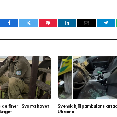
Facebook
Twitter
Pinterest
LinkedIn
Email
Tele
 delfiner i Svarta havet
Svensk hjälpambulans attac
kriget
Ukraina