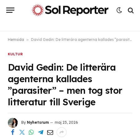
Hemsida
»
David Gedin: De litterära agenterna kallades ”parasiter” – men tog stor litteratur till Sverige
KULTUR
David Gedin: De litterära
agenterna kallades
”parasiter” – men tog stor
litteratur till Sverige
By
Nyhetsrum
maj 23, 2026