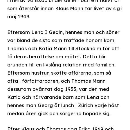
intensiv vänskap under de ett och ett halvt år
som återstår innan Klaus Mann tar livet av sig i
maj 1949.
Eftersom Lena I Gedin, hennes man och söner
var bland de sista som träffade honom kom
Thomas och Katia Mann till Stockholm för att
få deras berättelse om mötet. Detta blir
grunden till en livslång relation med familjen.
Eftersom hustrun skötte affärerna, som så
ofta i författarparen, och Thomas Mann
dessutom oväntat dog 1955, var det med
Katia och närvarande barn som Lena och
hennes man Georg åt lunch i Zürich varje höst
medan åren gick och sorgerna hopade sig.
Efter Klaus och Thomas dog Erika 1969 och