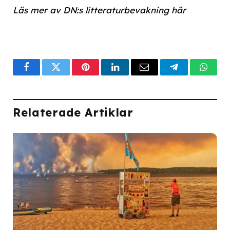
Läs mer av DN:s litteraturbevakning här
Facebook
Twitter
Pinterest
LinkedIn
Email
Telegram
What
Relaterade Artiklar