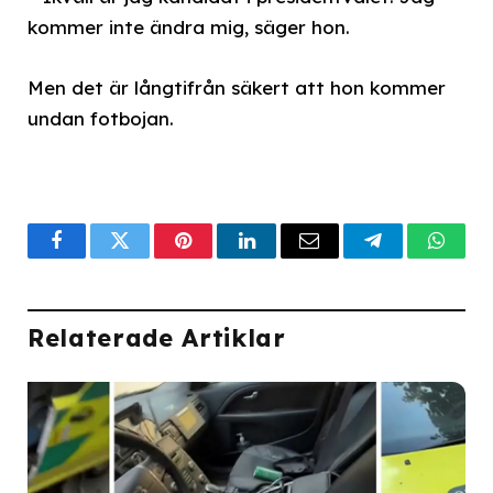
kommer inte ändra mig, säger hon.
Men det är långtifrån säkert att hon kommer
undan fotbojan.
Facebook
Twitter
Pinterest
LinkedIn
Email
Telegram
What
Relaterade Artiklar