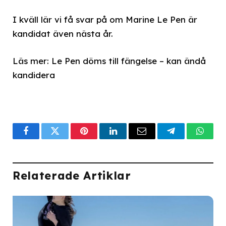
I kväll lär vi få svar på om Marine Le Pen är
kandidat även nästa år.
Läs mer: Le Pen döms till fängelse – kan ändå
kandidera
Facebook
Twitter
Pinterest
LinkedIn
Email
Telegram
What
Relaterade Artiklar