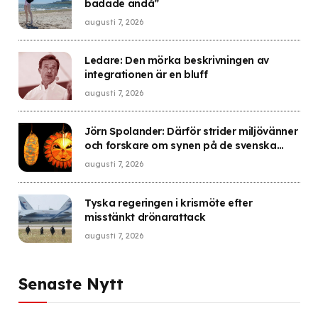
badade ändå”
augusti 7, 2026
Ledare: Den mörka beskrivningen av
integrationen är en bluff
augusti 7, 2026
Jörn Spolander: Därför strider miljövänner
och forskare om synen på de svenska
kräftorna
augusti 7, 2026
Tyska regeringen i krismöte efter
misstänkt drönarattack
augusti 7, 2026
Senaste Nytt