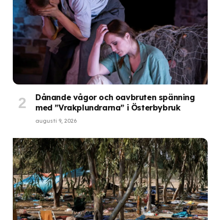
Dånande vågor och oavbruten spänning
med ”Vrakplundrarna” i Österbybruk
augusti 9, 2026