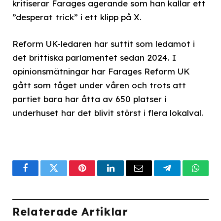
kritiserar Farages agerande som han kallar ett
”desperat trick” i ett klipp på X.
Reform UK-ledaren har suttit som ledamot i
det brittiska parlamentet sedan 2024. I
opinionsmätningar har Farages Reform UK
gått som tåget under våren och trots att
partiet bara har åtta av 650 platser i
underhuset har det blivit störst i flera lokalval.
Facebook
Twitter
Pinterest
LinkedIn
Email
Telegram
What
Relaterade Artiklar