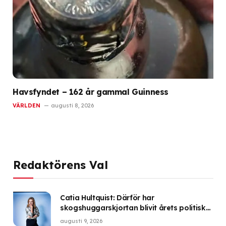
Havsfyndet – 162 år gammal Guinness
VÄRLDEN
augusti 8, 2026
Redaktörens Val
Catia Hultquist: Därför har
skogshuggarskjortan blivit årets politiska
it-plagg
augusti 9, 2026