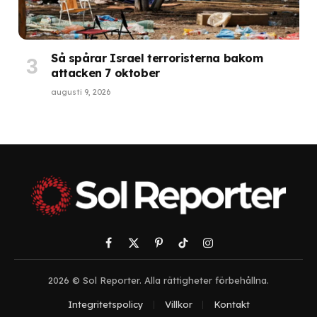
Så spårar Israel terroristerna bakom
attacken 7 oktober
augusti 9, 2026
Facebook
X
Pinterest
TikTok
Instagram
(Twitter)
2026 © Sol Reporter. Alla rättigheter förbehållna.
Integritetspolicy
Villkor
Kontakt