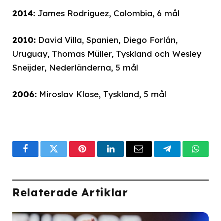
2014:
James Rodriguez, Colombia, 6 mål
2010:
David Villa, Spanien, Diego Forlán,
Uruguay, Thomas Müller, Tyskland och Wesley
Sneijder, Nederländerna, 5 mål
2006:
Miroslav Klose, Tyskland, 5 mål
Facebook
Twitter
Pinterest
LinkedIn
Email
Telegram
What
Relaterade Artiklar