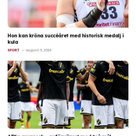
Hon kan kröna succéåret med historisk medalj i
kula
SPORT
augusti 9, 2026