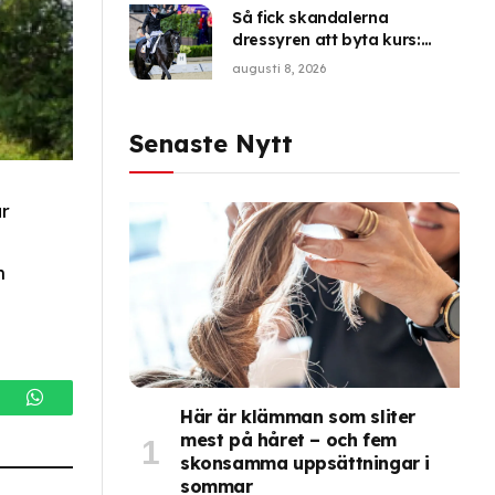
Så fick skandalerna
dressyren att byta kurs:
”Förändring var nödvändig”
augusti 8, 2026
Senaste Nytt
ar
n
gram
WhatsApp
Här är klämman som sliter
mest på håret – och fem
skonsamma uppsättningar i
sommar