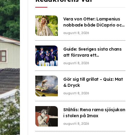
Vera von Otter: Lampenius
nobbade både DiCaprio och
prins Albert
augusti 8, 2026
Guide: Sveriges sista chans
att försvara ett
mästerskapsguld
augusti 8, 2026
Gör sig till grillat – Quiz: Mat
& Dryck
augusti 8, 2026
Ståhlis: Rena rama sjösjukan
i stolen på Imax
augusti 8, 2026