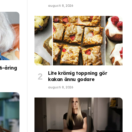
augusti 8, 2026
6-åring
Lite krämig toppning gör
kakan ännu godare
augusti 8, 2026