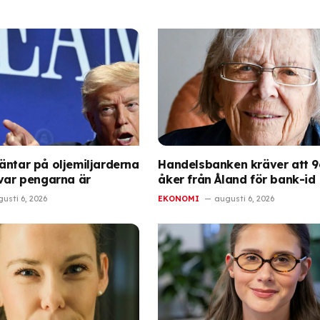
äntar på oljemiljarderna
Handelsbanken kräver att 9
 var pengarna är
åker från Åland för bank-id
usti 6, 2026
EKONOMI
augusti 6, 2026