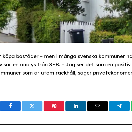
att köpa bostäder – men i många svenska kommuner h
 visar en analys från SEB. – Jag ser det som en positiv
a kommuner som är utom räckhåll, säger privatekonome
Facebook
Twitter
Pinterest
LinkedIn
Email
Tele