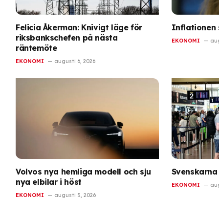
Felicia Åkerman: Knivigt läge för
Inflationen s
riksbankschefen på nästa
EKONOMI
aug
räntemöte
EKONOMI
augusti 6, 2026
Volvos nya hemliga modell och sju
Svenskarna 
nya elbilar i höst
EKONOMI
aug
EKONOMI
augusti 5, 2026