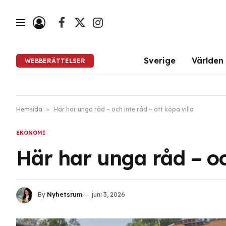
Facebook
X
Instagram
(Twitter)
Sverige
Världen
WEBBERÄTTELSER
Hemsida
»
Här har unga råd – och inte råd – att köpa villa
EKONOMI
Här har unga råd – och
By
Nyhetsrum
juni 3, 2026