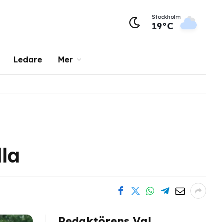
Stockholm
19°C
Ledare
Mer
lla
Redaktörens Val