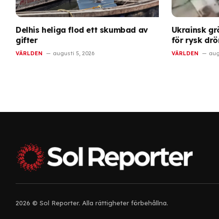
Delhis heliga flod ett skumbad av
Ukrainsk gr
gifter
för rysk dr
VÄRLDEN
augusti 5, 2026
VÄRLDEN
aug
2026 © Sol Reporter. Alla rättigheter förbehållna.