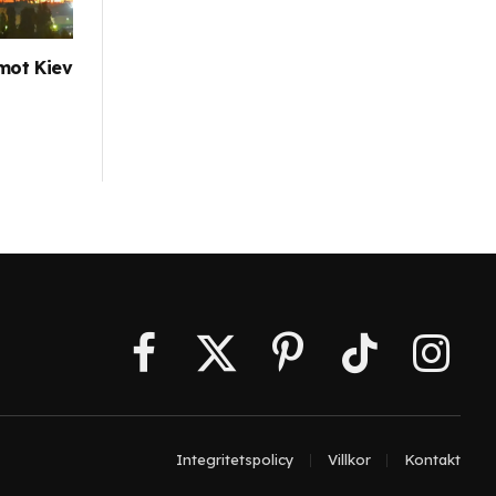
mot Kiev
Facebook
X
Pinterest
TikTok
Instagr
(Twitter)
Integritetspolicy
Villkor
Kontakt