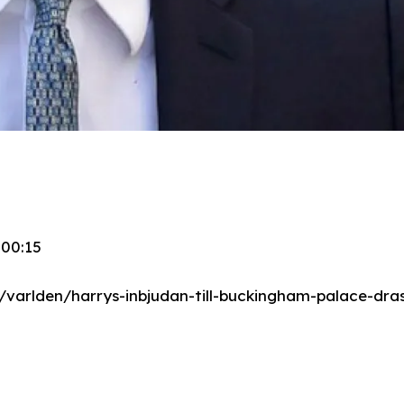
 00:15
e/varlden/harrys-inbjudan-till-buckingham-palace-dra