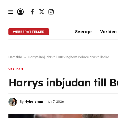
Facebook
X
Instagram
(Twitter)
Sverige
Världen
WEBBERÄTTELSER
Hemsida
»
Harrys inbjudan till Buckingham Palace dras tillbaka
VÄRLDEN
Harrys inbjudan till 
By
Nyhetsrum
juli 7, 2026