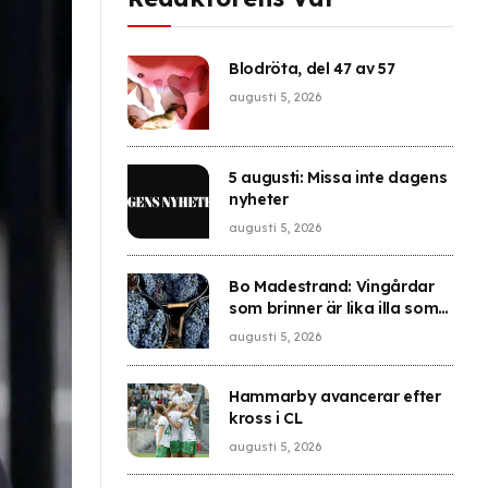
Blodröta, del 47 av 57
augusti 5, 2026
5 augusti: Missa inte dagens
nyheter
augusti 5, 2026
Bo Madestrand: Vingårdar
som brinner är lika illa som
Notre-Dames förstörelse
augusti 5, 2026
Hammarby avancerar efter
kross i CL
augusti 5, 2026