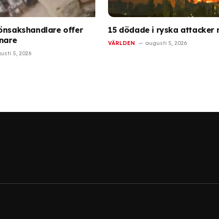
önsakshandlare offer
15 dödade i ryska attacker 
önare
VÄRLDEN
augusti 5, 2026
usti 5, 2026