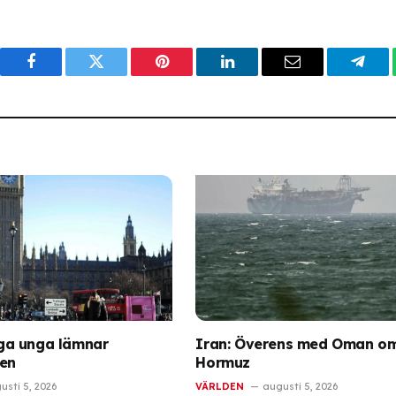
Facebook
Twitter
Pinterest
LinkedIn
Email
Tele
a unga lämnar
Iran: Överens med Oman om 
ien
Hormuz
usti 5, 2026
VÄRLDEN
augusti 5, 2026