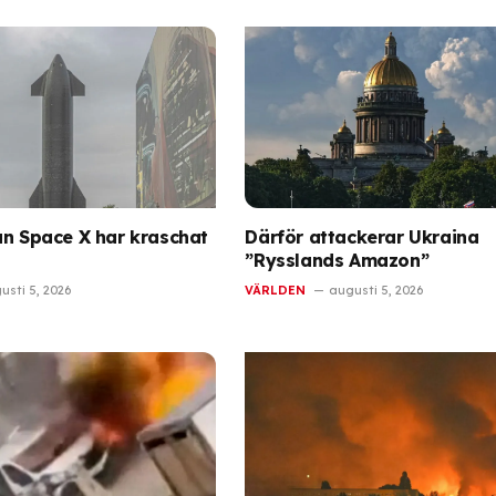
ån Space X har kraschat
Därför attackerar Ukraina
”Rysslands Amazon”
usti 5, 2026
VÄRLDEN
augusti 5, 2026