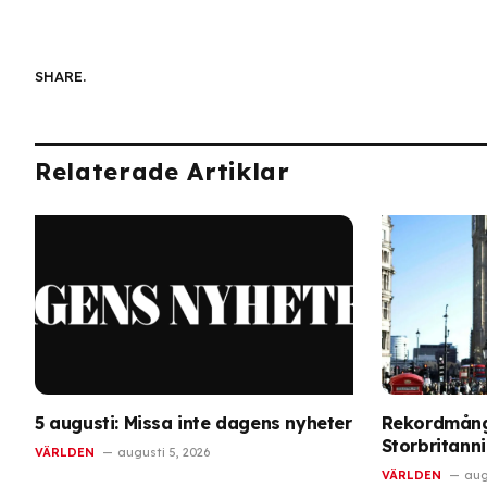
SHARE.
Relaterade Artiklar
5 augusti: Missa inte dagens nyheter
Rekordmång
Storbritann
VÄRLDEN
augusti 5, 2026
VÄRLDEN
aug