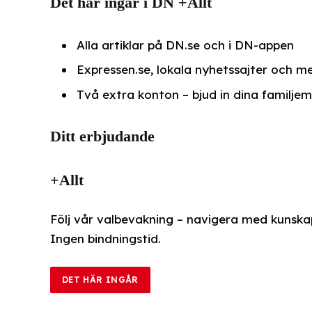
Det här ingår i DN +Allt
Alla artiklar på DN.se och i DN-appen
Expressen.se, lokala nyhetssajter och me
Två extra konton – bjud in dina familj
Ditt erbjudande
+Allt
Följ vår valbevakning – navigera med kunskap
Ingen bindningstid.
DET HÄR INGÅR