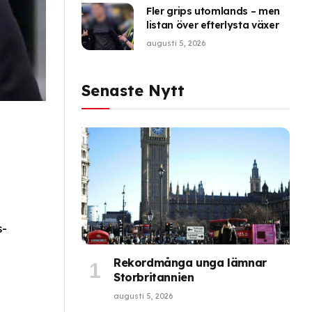
Fler grips utomlands – men
listan över efterlysta växer
augusti 5, 2026
Senaste Nytt
s-
Rekordmånga unga lämnar
Storbritannien
augusti 5, 2026