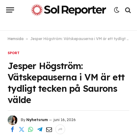
Hemsida
»
Jesper Högström: Vätskepauserna i VM är ett tydligt tecken på Saurons välde
SPORT
Jesper Högström:
Vätskepauserna i VM är ett
tydligt tecken på Saurons
välde
By
Nyhetsrum
juni 16, 2026