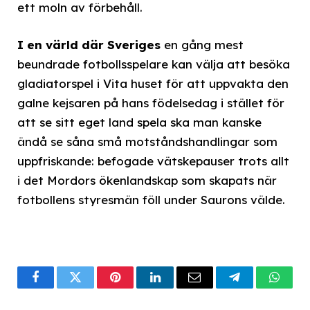
ett moln av förbehåll.
I en värld där Sveriges
en gång mest
beundrade fotbollsspelare kan välja att besöka
gladiatorspel i Vita huset för att uppvakta den
galne kejsaren på hans födelsedag i stället för
att se sitt eget land spela ska man kanske
ändå se såna små motståndshandlingar som
uppfriskande: befogade vätskepauser trots allt
i det Mordors ökenlandskap som skapats när
fotbollens styresmän föll under Saurons välde.
Facebook
Twitter
Pinterest
LinkedIn
Email
Telegram
What