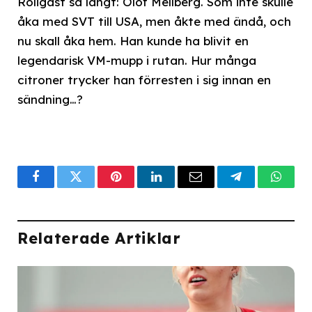
Roligast så långt: Olof Mellberg. Som inte skulle
åka med SVT till USA, men åkte med ändå, och
nu skall åka hem. Han kunde ha blivit en
legendarisk VM-mupp i rutan. Hur många
citroner trycker han förresten i sig innan en
sändning…?
Facebook
Twitter
Pinterest
LinkedIn
Email
Telegram
What
Relaterade Artiklar