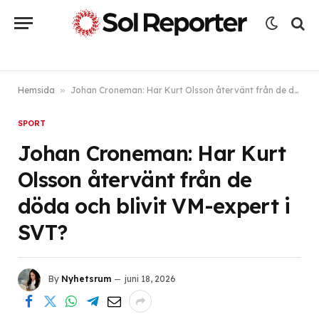
Hemsida
»
Johan Croneman: Har Kurt Olsson återvänt från de döda och blivit VM-expert i SVT?
SPORT
Johan Croneman: Har Kurt
Olsson återvänt från de
döda och blivit VM-expert i
SVT?
By
Nyhetsrum
juni 18, 2026