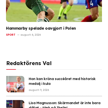
Hammarby spelade oavgjort i Polen
SPORT
augusti 6, 2026
Redaktörens Val
Hon kan kröna succéåret med historisk
medalj i kula
augusti 9, 2026
Lisa Magnusson: Skärmandet är inte bara
dåligt – tänk på Ibelin!