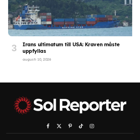
Irans ultimatum till USA: Kraven måste
uppfyllas
augusti 10, 2026
Facebook
X
Pinterest
TikTok
Instagram
(Twitter)