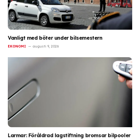
Vanligt med böter under bilsemestern
EKONOMI
augusti 9, 2026
Larmar: Föråldrad lagstiftning bromsar bilpooler