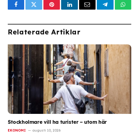
Facebook
Twitter
Pinterest
LinkedIn
Email
Telegram
What
Relaterade Artiklar
Stockholmare vill ha turister – utom här
EKONOMI
augusti 10, 2026